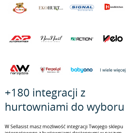
+180 integracji z
hurtowniami do wyboru
W Sellasist masz możliwość integracji Twojego sklepu