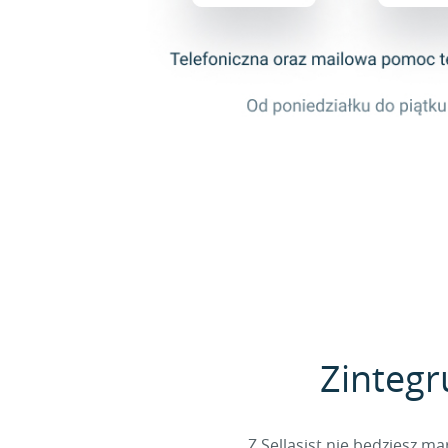
Zintegr
Z Sellasist nie będziesz