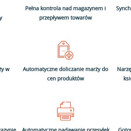
Pełna kontrola nad magazynem i
Synch
y
przepływem towarów
ży w
Automatyczne doliczanie marży do
Narzę
cen produktów
ks
azynie
Automatyczne nadawanie przesyłek
Goto