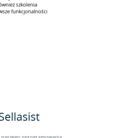
ównież szkolenia
wsze funkcjonalności
ellasist
cą naszego oprogramowania