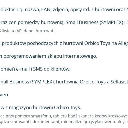
ktach tj. nazwa, EAN, zdjęcia, opisy itd. z hurtowni oraz 
z cen pomiędzy hurtownią, Small Business (SYMPLEX) i Se
żliwia to API danej hurtowni.
produktów pochodzących z hurtowni Orbico Toys na Alleg
lnym oprogramowaniem sklepu internetowego.
mień e-mail i SMS do klientów.
ll Business (SYMPLEX), hurtownią Orbico Toys a Sellasis
ień.
aw z magazynu hurtowni Orbico Toys.
 przy pomocy smartfonu, tabletu bądź skanera kodów kreskowych,
dza statusami i dokumentami, minimalizując ryzyko ewentualnych