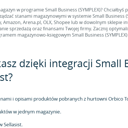
magazyn w programie Small Business (SYMPLEX)? Chciałbyś p
rządzać stanami magazynowymi w systemie Small Business (
ay, Amazon, Arena.pl, OLX, Shopee lub w dowolnym sklepie in
anie sprzedażą oraz finansami Twojej firmy. Zacznij optymal
gramem magazynowo-księgowym Small Business (SYMPLEX) w
kasz dzięki integracji Small
st?
ami i opisami produktów pobranych z hurtowni Orbico To
duktów w jednym magazynie.
Sellasist.