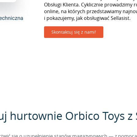
Obsługi Klienta. Cyklicznie prowadzimy r
online, na których przedstawiamy najno
i pokazujemy, jak obsługiwać Sellasist.
Skontaktuj się z nami!
uj hurtownie Orbico Toys z S
 martwić się o uzupełnienie stanów magazynowych — z pomo