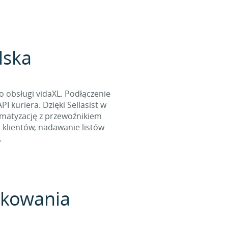
lska
o obsługi vidaXL. Podłączenie
 kuriera. Dzięki Sellasist w
omatyzację z przewoźnikiem
 klientów, nadawanie listów
.
pakowania