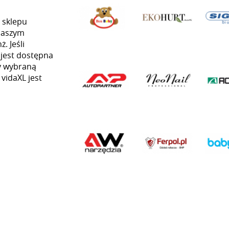
 sklepu
naszym
. Jeśli
 jest dostępna
my wybraną
 vidaXL jest