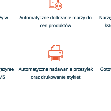
ży w
Automatyczne doliczanie marży do
Narzę
cen produktów
ks
azynie
Automatyczne nadawanie przesyłek
Goto
WMS
oraz drukowanie etykiet