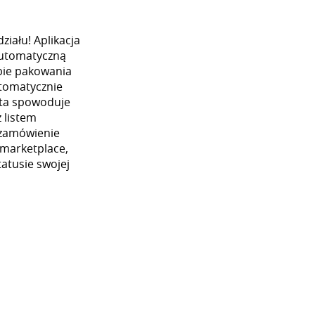
iału! Aplikacja
automatyczną
ybie pakowania
utomatycznie
 ta spowoduje
 listem
 zamówienie
 marketplace,
atusie swojej