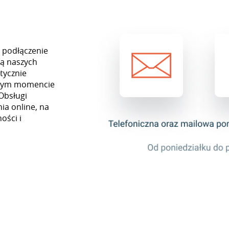
z podłączenie
cą naszych
tycznie
ażdym momencie
Obsługi
ia online, na
ości i