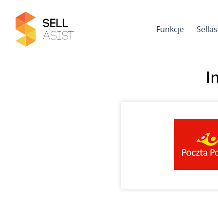
Funkcje
Sella
I