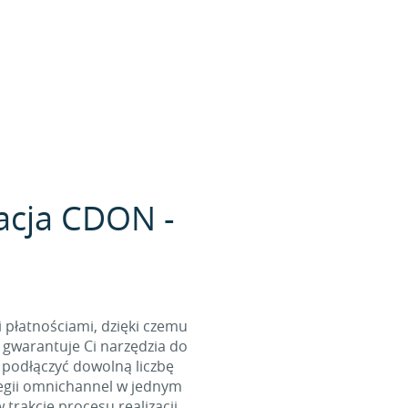
racja CDON -
i płatnościami, dzięki czemu
gwarantuje Ci narzędzia do
 podłączyć dowolną liczbę
tegii omnichannel w jednym
rakcie procesu realizacji