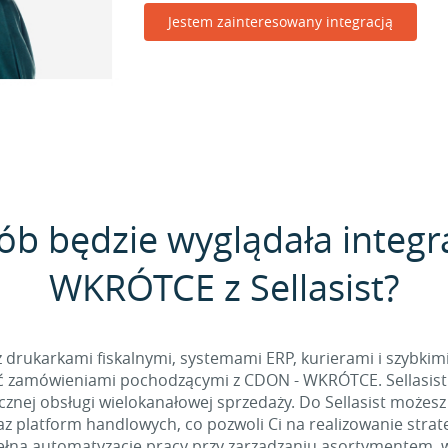
Jestem zainteresowany integracją
ób będzie wyglądała integ
WKRÓTCE z Sellasist?
 z drukarkami fiskalnymi, systemami ERP, kurierami i szybkim
 zamówieniami pochodzącymi z CDON - WKRÓTCE. Sellasist 
nej obsługi wielokanałowej sprzedaży. Do Sellasist możesz
z platform handlowych, co pozwoli Ci na realizowanie stra
łną automatyzację pracy przy zarządzaniu asortymentem, w t