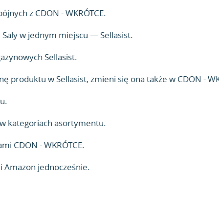
spójnych z CDON - WKRÓTCE.
aly w jednym miejscu — Sellasist.
zynowych Sellasist.
ę produktu w Sellasist, zmieni się ona także w CDON - WK
u.
w kategoriach asortymentu.
rami CDON - WKRÓTCE.
a i Amazon jednocześnie.