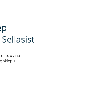
ep
Sellasist
ernetowy na
ę sklepu