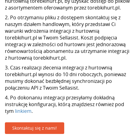
hurtownią torebkihurt.pl, by uzyskać dostęp do plików
z asortymentem oferowanym przez torebkihurt.pl.
2. Po otrzymaniu pliku z dostępem skontaktuj się z
naszym działem handlowym, który przedstawi Ci
warunki wdrożenia integracji z hurtownią
torebkihurt.pl w Twoim Sellasist. Koszt podpięcia
integracji w zależności od hurtowni jest jednorazową
równowartością abonamentu za utrzymanie integracji
z hurtownią torebkihurt.pl.
3. Czas realizacji zlecenia integracji z hurtownią
torebkihurt.pl wynosi do 10 dni roboczych, ponieważ
musimy dokonać bezbłędnej synchronizacji po
połączeniu API z Twoim Sellasist.
4. Po dokonaniu integracji przesyłamy dokładną
instrukcję konfiguracji, którą znajdziesz również pod
tym
linkiem
.
Skontaktuj się z nami!