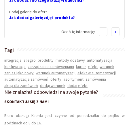
Jak dodać i do czego służą Producenci?
Dodaj galerię do ofert
Jak dodać galerię zdjęć produktu?
Oceń tę informację:
-
+
Tagi
integracja
allegro
produkty
metody dostawy
automatyzacja
konfiguracja
zarządzanie zamówieniami
kurier
efekt
warunek
zapisz jako nowy
warunek automatyzacji
efekt w automatyzacji
automatyzacja zamówień
oferty
asortyment
zamówienia
akcja dla zamówień
dodaj warunek
dodaj efekt
Nie znalazłeś odpowiedzi na swoje pytanie?
SKONTAKTUJ SIĘ Z NAMI
Biuro obsługi Klienta jest czynne od poniedziałku do piątku w
godzinach od 8 do 16.