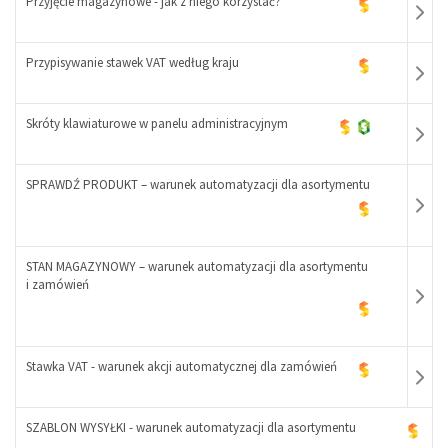
Przyjęcie magazynowe - jak z niego korzystać?
-
+
Przypisywanie stawek VAT według kraju
-
+
Skróty klawiaturowe w panelu administracyjnym
-
+
SPRAWDŹ PRODUKT – warunek automatyzacji dla asortymentu
-
+
-
STAN MAGAZYNOWY – warunek automatyzacji dla asortymentu
+
i zamówień
-
+
Stawka VAT - warunek akcji automatycznej dla zamówień
SZABLON WYSYŁKI - warunek automatyzacji dla asortymentu
-