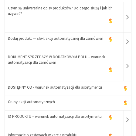
Czym są uniwersalne opisy produktów? Do czego służą i jak ich
używać?
Dodaj produkt — Efekt akcji automatycznej dla zamówień
DOKUMENT SPRZEDAŻY W DODATKOWYM POLU – warunek
-
automatyzacji dla zamówień
+
-
+
DOSTĘPNY OD - warunek automatyzacji dla asortymentu
Grupy akcji automatycznych
-
+
ID PRODUKTU – warunek automatyzacji dla asortymentu
Informacje o zestawach w karcie produktu