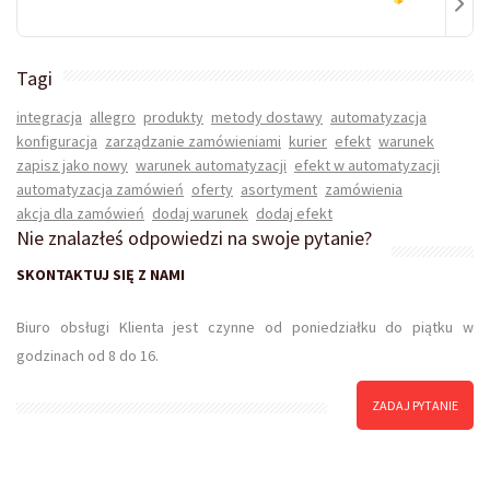
+
-
Tagi
+
integracja
allegro
produkty
metody dostawy
automatyzacja
-
konfiguracja
zarządzanie zamówieniami
kurier
efekt
warunek
+
zapisz jako nowy
warunek automatyzacji
efekt w automatyzacji
automatyzacja zamówień
oferty
asortyment
zamówienia
akcja dla zamówień
dodaj warunek
dodaj efekt
Nie znalazłeś odpowiedzi na swoje pytanie?
SKONTAKTUJ SIĘ Z NAMI
Biuro obsługi Klienta jest czynne od poniedziałku do piątku w
godzinach od 8 do 16.
ZADAJ PYTANIE