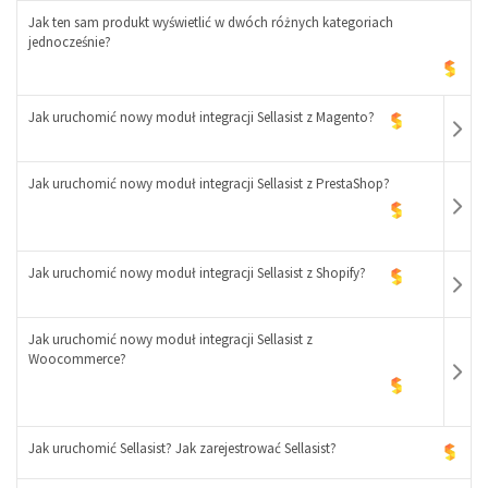
Jak ten sam produkt wyświetlić w dwóch różnych kategoriach
jednocześnie?
Jak uruchomić nowy moduł integracji Sellasist z Magento?
Jak uruchomić nowy moduł integracji Sellasist z PrestaShop?
-
Jak uruchomić nowy moduł integracji Sellasist z Shopify?
+
Jak uruchomić nowy moduł integracji Sellasist z
-
Woocommerce?
+
-
+
Jak uruchomić Sellasist? Jak zarejestrować Sellasist?