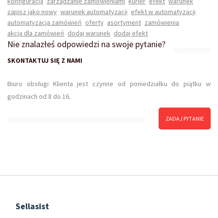
konfiguracja
zarządzanie zamówieniami
kurier
efekt
warunek
+
zapisz jako nowy
warunek automatyzacji
efekt w automatyzacji
automatyzacja zamówień
oferty
asortyment
zamówienia
akcja dla zamówień
dodaj warunek
dodaj efekt
Nie znalazłeś odpowiedzi na swoje pytanie?
SKONTAKTUJ SIĘ Z NAMI
Biuro obsługi Klienta jest czynne od poniedziałku do piątku w
godzinach od 8 do 16.
ZADAJ PYTANIE
Sellasist