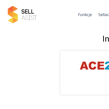
Funkcje
Sella
I