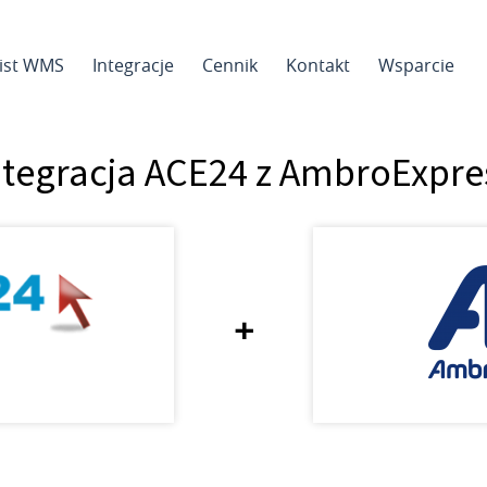
sist WMS
Integracje
Cennik
Kontakt
Wsparcie
ntegracja ACE24 z AmbroExpre
+