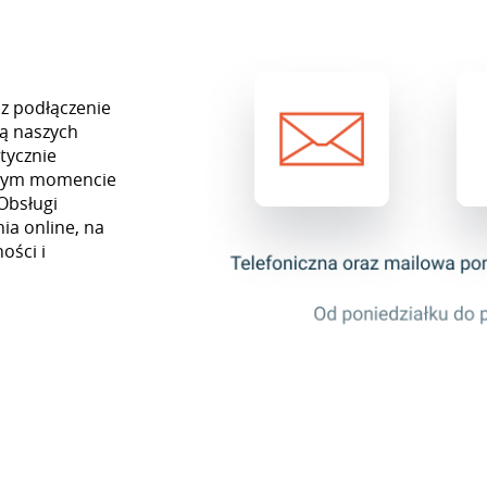
z podłączenie
ą naszych
tycznie
ażdym momencie
Obsługi
ia online, na
ości i