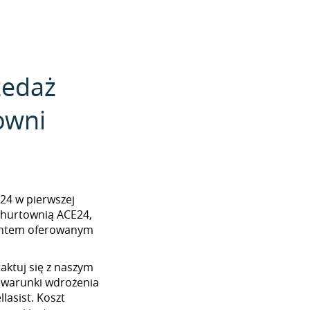
zedaż
owni
E24 w pierwszej
z hurtownią ACE24,
mentem oferowanym
aktuj się z naszym
 warunki wdrożenia
lasist. Koszt