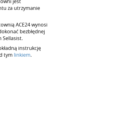
towni jest
tu za utrzymanie
hurtownią ACE24 wynosi
dokonać bezbłędnej
Sellasist.
okładną instrukcję
od tym
linkiem
.