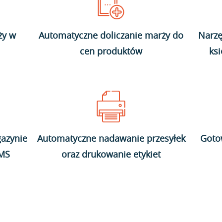
ży w
Automatyczne doliczanie marży do
Narzę
cen produktów
ks
azynie
Automatyczne nadawanie przesyłek
Goto
WMS
oraz drukowanie etykiet