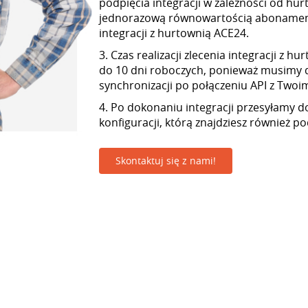
podpięcia integracji w zależności od hur
jednorazową równowartością abonamen
integracji z hurtownią ACE24.
3. Czas realizacji zlecenia integracji z 
do 10 dni roboczych, ponieważ musimy 
synchronizacji po połączeniu API z Twoim 
4. Po dokonaniu integracji przesyłamy d
konfiguracji, którą znajdziesz również p
Skontaktuj się z nami!