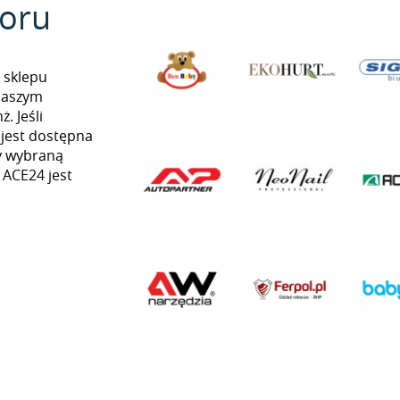
oru
 sklepu
naszym
. Jeśli
 jest dostępna
my wybraną
ą ACE24 jest