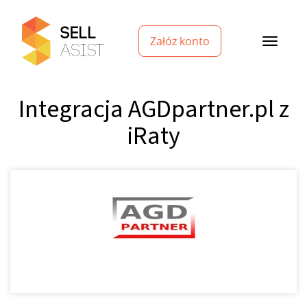
Załóż konto
Integracja AGDpartner.pl z
iRaty