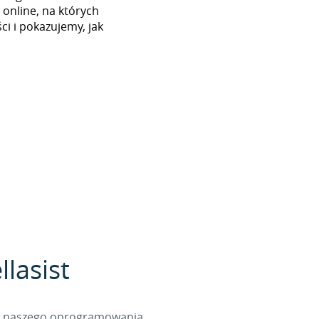
 online, na których
i i pokazujemy, jak
lasist
cą naszego oprogramowania