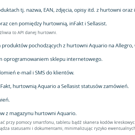
ktach tj. nazwa, EAN, zdjęcia, opisy itd. z hurtowni oraz i
z cen pomiędzy hurtownią, inFakt i Sellasist.
żliwia to API danej hurtowni.
produktów pochodzących z hurtowni Aquario na Allegro, 
lnym oprogramowaniem sklepu internetowego.
mień e-mail i SMS do klientów.
akt, hurtownią Aquario a Sellasist statusów zamówień.
ień.
taw z magazynu hurtowni Aquario.
 przy pomocy smartfonu, tabletu bądź skanera kodów kreskowych,
dza statusami i dokumentami, minimalizując ryzyko ewentualnych