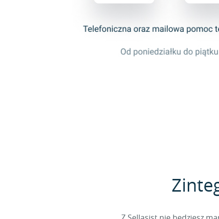
Zinte
Z Sellasist nie będziesz