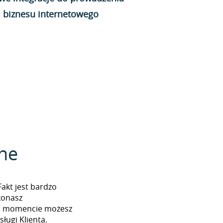
biznesu internetowego
zne
Fakt jest bardzo
konasz
ym momencie możesz
ługi Klienta.