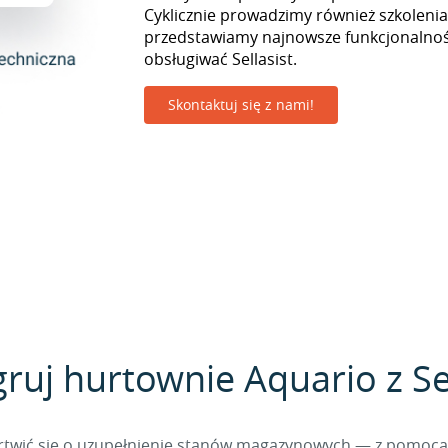
Cyklicznie prowadzimy również szkolenia
przedstawiamy najnowsze funkcjonalnośc
obsługiwać Sellasist.
Skontaktuj się z nami!
gruj hurtownie Aquario z Sel
 martwić się o uzupełnienie stanów magazynowych — z pomo