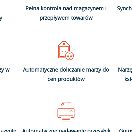
Pełna kontrola nad magazynem i
Synch
y
przepływem towarów
ży w
Automatyczne doliczanie marży do
Narzę
cen produktów
ks
azynie
Automatyczne nadawanie przesyłek
Goto