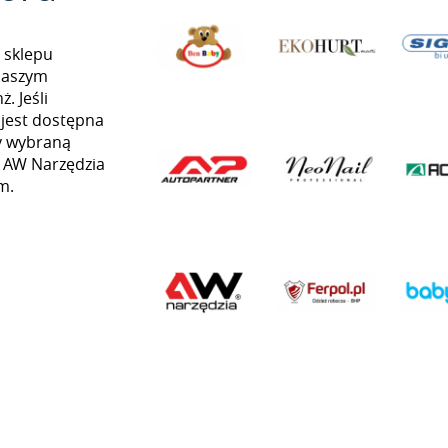
 sklepu
naszym
. Jeśli
 jest dostępna
my wybraną
ą AW Narzędzia
m.