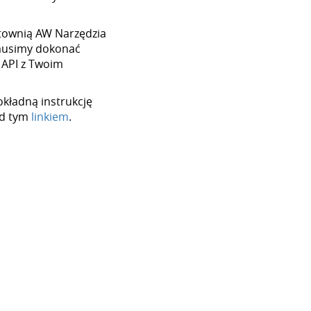
hurtownią AW Narzędzia
 musimy dokonać
 API z Twoim
okładną instrukcję
od tym
linkiem
.