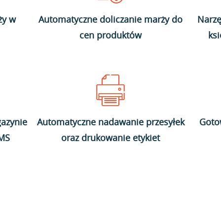
ży w
Automatyczne doliczanie marży do
Narzę
cen produktów
ks
azynie
Automatyczne nadawanie przesyłek
Goto
WMS
oraz drukowanie etykiet