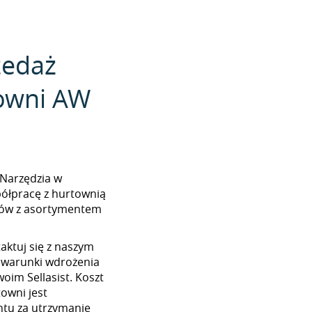
zedaż
owni AW
W Narzędzia w
półpracę z hurtownią
ików z asortymentem
aktuj się z naszym
 warunki wdrożenia
oim Sellasist. Koszt
towni jest
tu za utrzymanie