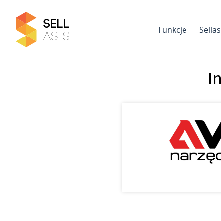
Funkcje
Sella
I