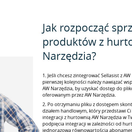
Jak rozpocząć spr
produktów z hurt
Narzędzia?
1. Jeśli chcesz zintegrować Sellasist z A
pierwszej kolejności należy nawiązać ws
AW Narzędzia, by uzyskać dostęp do pl
oferowanym przez AW Narzędzia.
2. Po otrzymaniu pliku z dostępem skont
działem handlowym, który przedstawi Ci
integracji z hurtownią AW Narzędzia w Tw
podpięcia integracji w zależności od hur
jednorazową równowartością abonamen