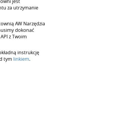
towni jest
tu za utrzymanie
hurtownią AW Narzędzia
 musimy dokonać
 API z Twoim
okładną instrukcję
od tym
linkiem
.