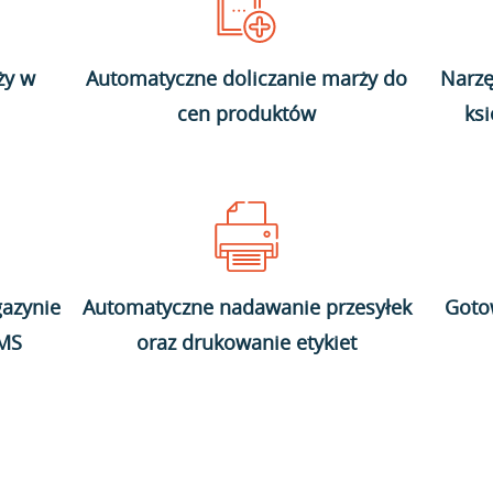
ży w
Automatyczne doliczanie marży do
Narzę
cen produktów
ks
azynie
Automatyczne nadawanie przesyłek
Goto
WMS
oraz drukowanie etykiet