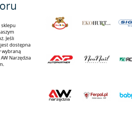
oru
 sklepu
naszym
. Jeśli
 jest dostępna
my wybraną
ą AW Narzędzia
m.