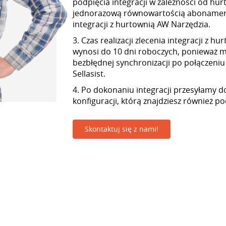
podpięcia integracji w zależności od hur
jednorazową równowartością abonamen
integracji z hurtownią AW Narzędzia.
3. Czas realizacji zlecenia integracji z 
wynosi do 10 dni roboczych, ponieważ
bezbłędnej synchronizacji po połączeniu
Sellasist.
4. Po dokonaniu integracji przesyłamy d
konfiguracji, którą znajdziesz również p
Skontaktuj się z nami!