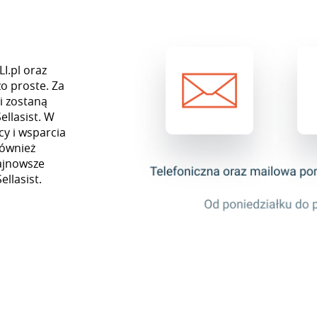
I.pl oraz
o proste. Za
i zostaną
llasist. W
y i wsparcia
również
najnowsze
ellasist.