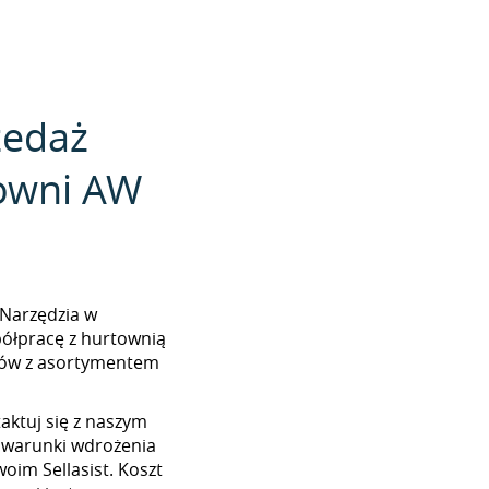
zedaż
owni AW
W Narzędzia w
półpracę z hurtownią
ików z asortymentem
aktuj się z naszym
 warunki wdrożenia
oim Sellasist. Koszt