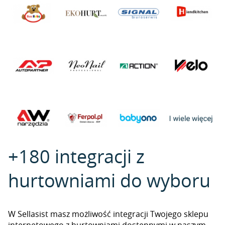
+180 integracji z
hurtowniami do wyboru
W Sellasist masz możliwość integracji Twojego sklepu