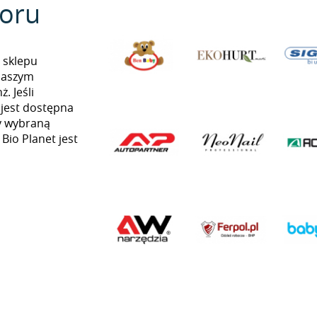
oru
 sklepu
naszym
. Jeśli
 jest dostępna
my wybraną
 Bio Planet jest