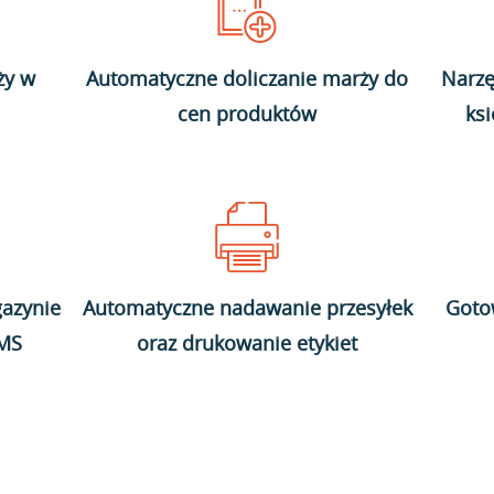
ży w
Automatyczne doliczanie marży do
Narzę
cen produktów
ks
azynie
Automatyczne nadawanie przesyłek
Goto
WMS
oraz drukowanie etykiet