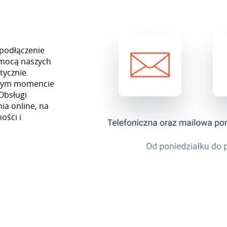
 podłączenie
omocą naszych
tycznie
ażdym momencie
Obsługi
ia online, na
ości i