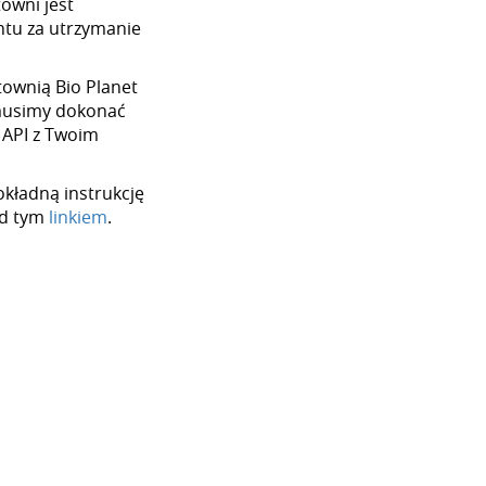
towni jest
tu za utrzymanie
rtownią Bio Planet
 musimy dokonać
 API z Twoim
okładną instrukcję
od tym
linkiem
.