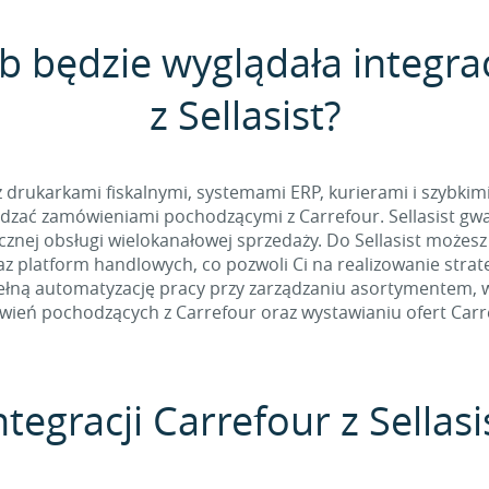
b będzie wyglądała integra
z Sellasist?
 z drukarkami fiskalnymi, systemami ERP, kurierami i szybkim
zać zamówieniami pochodzącymi z Carrefour. Sellasist gwa
nej obsługi wielokanałowej sprzedaży. Do Sellasist możesz
z platform handlowych, co pozwoli Ci na realizowanie stra
łną automatyzację pracy przy zarządzaniu asortymentem, w t
ień pochodzących z Carrefour oraz wystawianiu ofert Carr
tegracji Carrefour z Sellasi