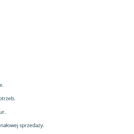
e.
otrzeb.
ur.
anałowej sprzedaży.