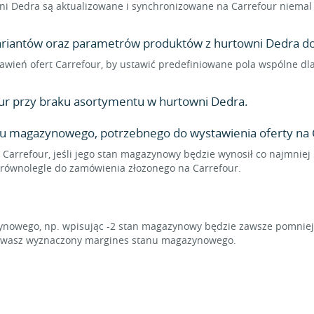
i Dedra są aktualizowane i synchronizowane na Carrefour niemal n
wariantów oraz parametrów produktów z hurtowni Dedra do 
ustawień ofert Carrefour, by ustawić predefiniowane pola wspólne 
ur przy braku asortymentu w hurtowni Dedra.
u magazynowego, potrzebnego do wystawienia oferty na 
 Carrefour, jeśli jego stan magazynowy będzie wynosił co najmniej 
ę równolegle do zamówienia złożonego na Carrefour.
owego, np. wpisując -2 stan magazynowy będzie zawsze pomniejsz
chowasz wyznaczony margines stanu magazynowego.