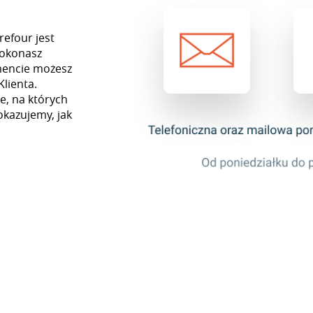
refour jest
dokonasz
mencie możesz
Klienta.
e, na których
okazujemy, jak