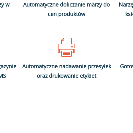
ży w
Automatyczne doliczanie marży do
Narzę
cen produktów
ks
azynie
Automatyczne nadawanie przesyłek
Goto
WMS
oraz drukowanie etykiet