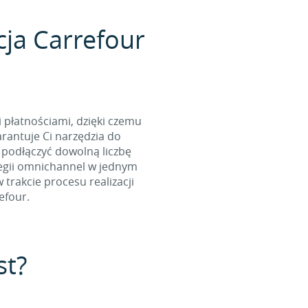
cja Carrefour
i płatnościami, dzięki czemu
rantuje Ci narzędzia do
 podłączyć dowolną liczbę
tegii omnichannel w jednym
rakcie procesu realizacji
efour.
st?