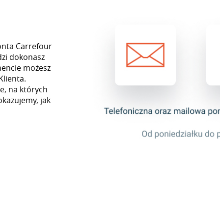
onta Carrefour
dzi dokonasz
mencie możesz
Klienta.
e, na których
okazujemy, jak