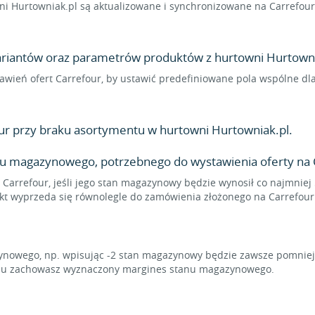
 Hurtowniak.pl są aktualizowane i synchronizowane na Carrefour 
wariantów oraz parametrów produktów z hurtowni Hurtownia
stawień ofert Carrefour, by ustawić predefiniowane pola wspólne 
r przy braku asortymentu w hurtowni Hurtowniak.pl.
u magazynowego, potrzebnego do wystawienia oferty na 
 Carrefour, jeśli jego stan magazynowy będzie wynosił co najmniej 
ukt wyprzeda się równolegle do zamówienia złożonego na Carrefour
owego, np. wpisując -2 stan magazynowy będzie zawsze pomniejsz
temu zachowasz wyznaczony margines stanu magazynowego.