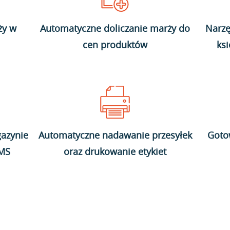
ży w
Automatyczne doliczanie marży do
Narzę
cen produktów
ks
azynie
Automatyczne nadawanie przesyłek
Goto
WMS
oraz drukowanie etykiet