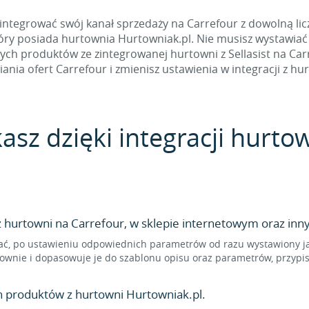
ntegrować swój kanał sprzedaży na Carrefour z dowolną lic
który posiada hurtownia Hurtowniak.pl. Nie musisz wystawiać
h produktów ze zintegrowanej hurtowni z Sellasist na Carre
ania ofert Carrefour i zmienisz ustawienia w integracji z hu
kasz dzięki integracji hurto
hurtowni na Carrefour, w sklepie internetowym oraz inny
ć, po ustawieniu odpowiednich parametrów od razu wystawiony jak
ownie i dopasowuje je do szablonu opisu oraz parametrów, przypi
n produktów z hurtowni Hurtowniak.pl.