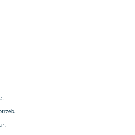
e.
otrzeb.
ur.