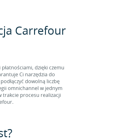
cja Carrefour
i płatnościami, dzięki czemu
rantuje Ci narzędzia do
 podłączyć dowolną liczbę
tegii omnichannel w jednym
rakcie procesu realizacji
efour.
st?