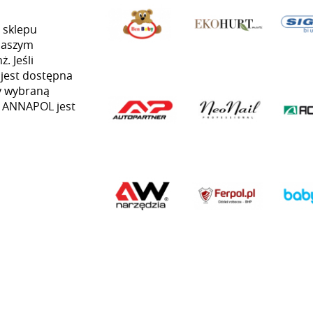
 sklepu
naszym
. Jeśli
 jest dostępna
my wybraną
ią ANNAPOL jest