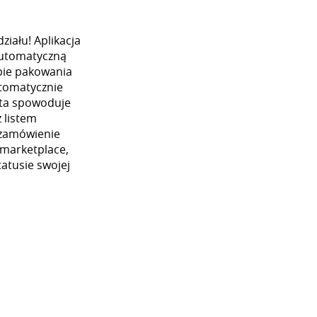
iału! Aplikacja
automatyczną
ybie pakowania
utomatycznie
 ta spowoduje
 listem
 zamówienie
 marketplace,
atusie swojej