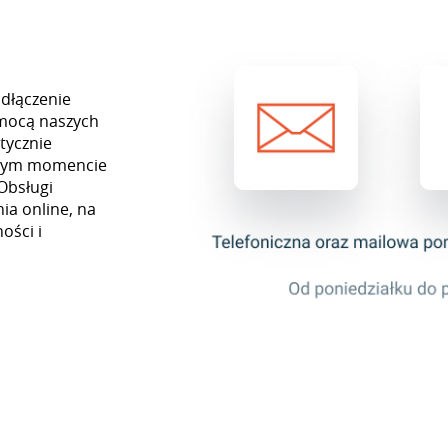
odłączenie
omocą naszych
tycznie
ażdym momencie
Obsługi
ia online, na
ości i