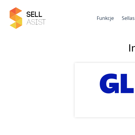
Funkcje
Sella
I