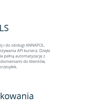
GLS
ej i do obsługi ANNAPOL.
tywania API kuriera. Dzięki
da pełną automatyzację z
adomieniami do klientów,
rzesyłek.
pakowania