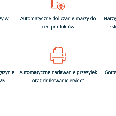
ży w
Automatyczne doliczanie marży do
Narzę
cen produktów
ks
azynie
Automatyczne nadawanie przesyłek
Goto
WMS
oraz drukowanie etykiet