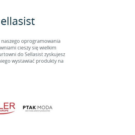
llasist
cą naszego oprogramowania
wniami cieszy się wielkim
towni do Sellasist zyskujesz
niego wystawiać produkty na