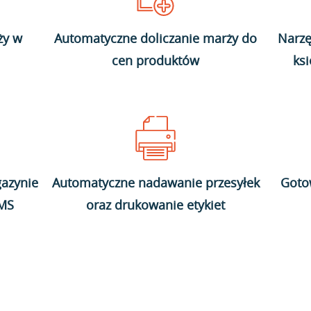
ży w
Automatyczne doliczanie marży do
Narzę
cen produktów
ks
azynie
Automatyczne nadawanie przesyłek
Goto
WMS
oraz drukowanie etykiet