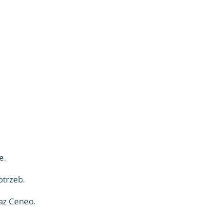
e.
otrzeb.
raz Ceneo.