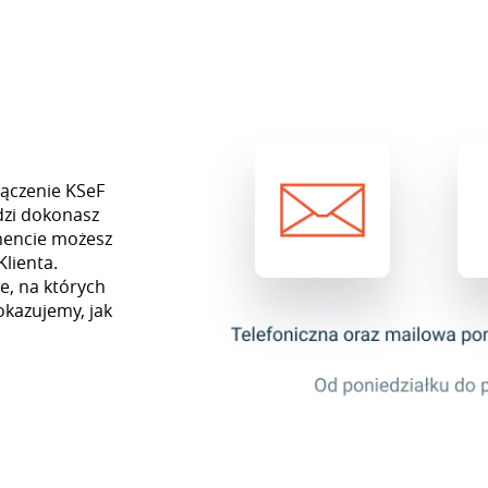
łączenie KSeF
dzi dokonasz
mencie możesz
Klienta.
e, na których
okazujemy, jak