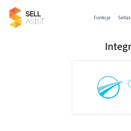
Funkcje
Sella
Integ