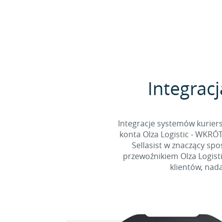
Integracj
Integracje systemów kuriers
konta Olza Logistic - WKRÓ
Sellasist w znaczący sp
przewoźnikiem Olza Logist
klientów, nad