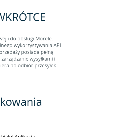
 - WKRÓTCE
ej i do obsługi Morele.
ełnego wykorzystywania API
 sprzedaży posiada pełną
 zarządzanie wysyłkami i
era po odbiór przesyłek.
pakowania
iału! Aplikacja