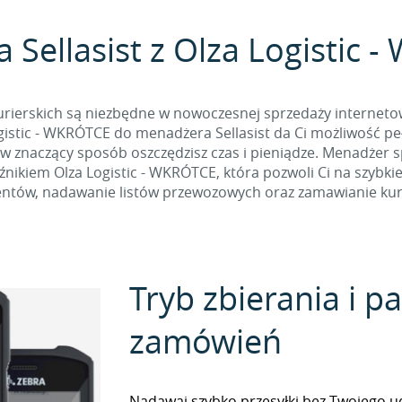
a Sellasist z Olza Logistic
rierskich są niezbędne w nowoczesnej sprzedaży internetow
gistic - WKRÓTCE do menadżera Sellasist da Ci możliwość p
st w znaczący sposób oszczędzisz czas i pieniądze. Menadżer
nikiem Olza Logistic - WKRÓTCE, która pozwoli Ci na szybkie
ntów, nadawanie listów przewozowych oraz zamawianie kuri
Tryb zbierania i 
zamówień
Nadawaj szybko przesyłki bez Twojego udz