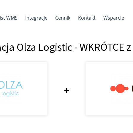
sist WMS
Integracje
Cennik
Kontakt
Wsparcie
acja Olza Logistic - WKRÓTCE z
+