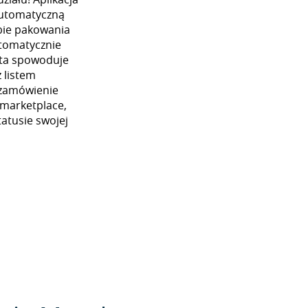
automatyczną
ybie pakowania
utomatycznie
 ta spowoduje
 listem
 zamówienie
 marketplace,
atusie swojej