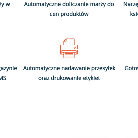
ży w
Automatyczne doliczanie marży do
Narzę
cen produktów
ks
azynie
Automatyczne nadawanie przesyłek
Goto
WMS
oraz drukowanie etykiet