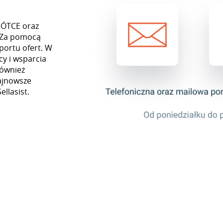
KRÓTCE oraz
. Za pomocą
portu ofert. W
y i wsparcia
również
najnowsze
ellasist.