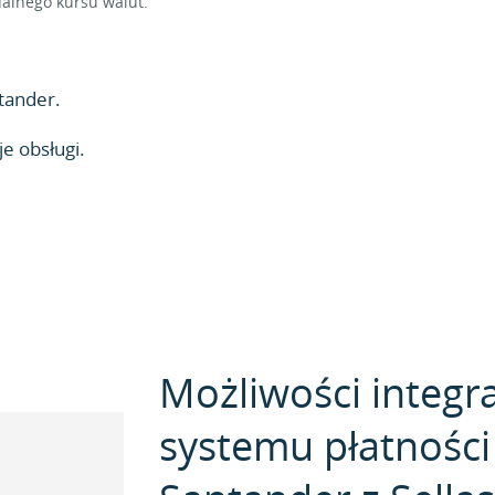
alnego kursu walut.
tander.
e obsługi.
Możliwości integra
systemu płatności