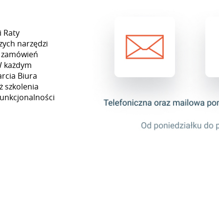
i Raty
zych narzędzi
ję zamówień
W każdym
rcia Biura
ż szkolenia
funkcjonalności