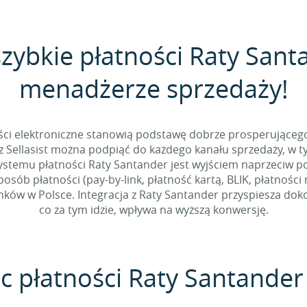
szybkie płatności Raty Sant
menadżerze sprzedaży!
ści elektroniczne stanowią podstawę dobrze prosperująceg
 Sellasist można podpiąć do każdego kanału sprzedaży, w 
ystemu płatności Raty Santander jest wyjściem naprzeciw p
sób płatności (pay-by-link, płatność kartą, BLIK, płatności
ów w Polsce. Integracja z Raty Santander przyspiesza doko
co za tym idzie, wpływa na wyższą konwersję.
c płatności Raty Santander 