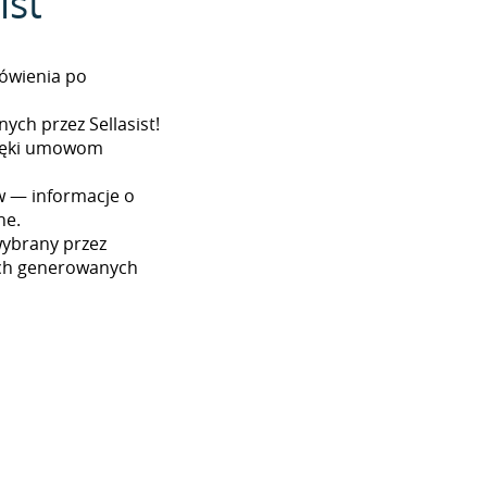
ist
ówienia po
ych przez Sellasist!
dzięki umowom
w — informacje o
ne.
wybrany przez
ach generowanych