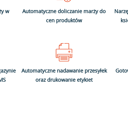
ży w
Automatyczne doliczanie marży do
Narzę
cen produktów
ks
azynie
Automatyczne nadawanie przesyłek
Goto
WMS
oraz drukowanie etykiet