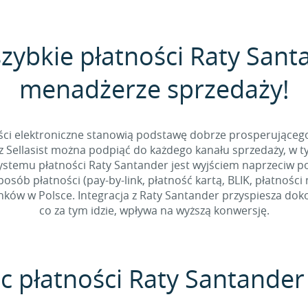
szybkie płatności Raty Sant
menadżerze sprzedaży!
ści elektroniczne stanowią podstawę dobrze prosperująceg
 Sellasist można podpiąć do każdego kanału sprzedaży, w 
ystemu płatności Raty Santander jest wyjściem naprzeciw p
sób płatności (pay-by-link, płatność kartą, BLIK, płatności
ów w Polsce. Integracja z Raty Santander przyspiesza doko
co za tym idzie, wpływa na wyższą konwersję.
c płatności Raty Santander 