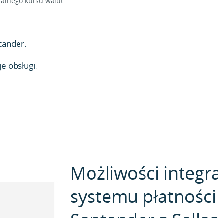
alnego kursu walut.
tander.
e obsługi.
Możliwości integra
systemu płatności