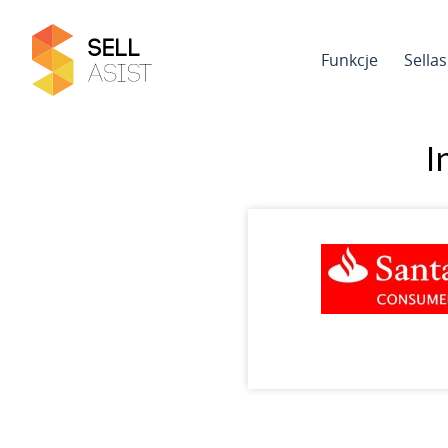
Funkcje
Sella
I