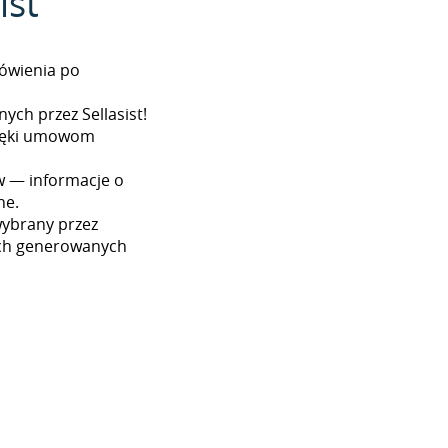
ist
ówienia po
ych przez Sellasist!
dzięki umowom
w — informacje o
ne.
wybrany przez
ach generowanych