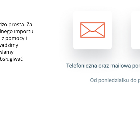
dzo prosta. Za
lnego importu
 z pomocy i
owadzimy
awiamy
obsługiwać