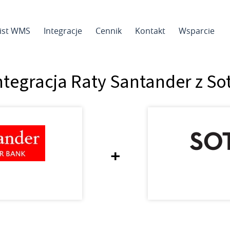
sist WMS
Integracje
Cennik
Kontakt
Wsparcie
ntegracja Raty Santander z So
+