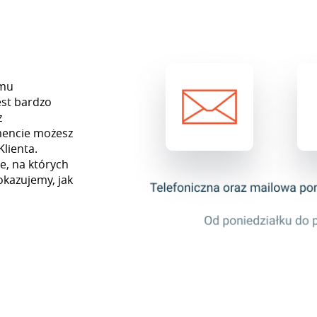
emu
st bardzo
z
mencie możesz
Klienta.
e, na których
okazujemy, jak