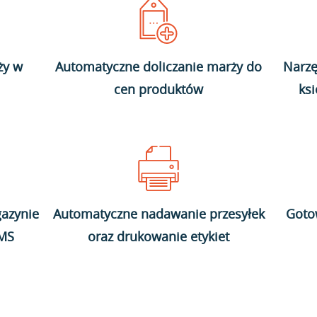
ży w
Automatyczne doliczanie marży do
Narzę
cen produktów
ks
azynie
Automatyczne nadawanie przesyłek
Goto
WMS
oraz drukowanie etykiet