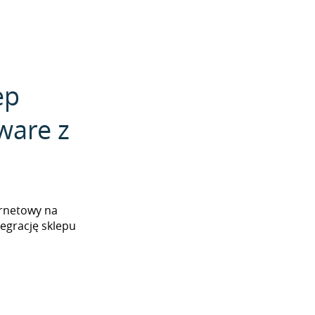
ep
ware z
ernetowy na
egrację sklepu