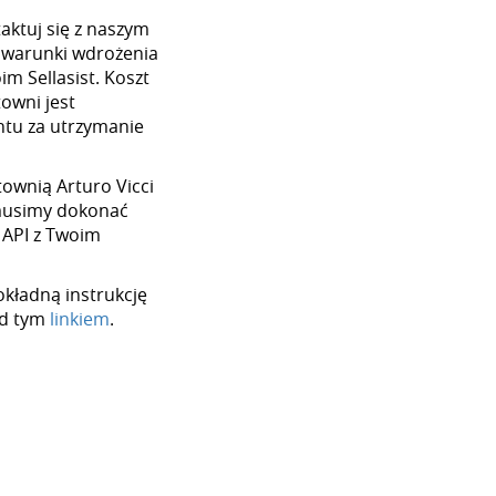
aktuj się z naszym
 warunki wdrożenia
im Sellasist. Koszt
towni jest
tu za utrzymanie
rtownią Arturo Vicci
 musimy dokonać
 API z Twoim
okładną instrukcję
od tym
linkiem
.