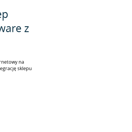
ep
ware z
ernetowy na
egrację sklepu