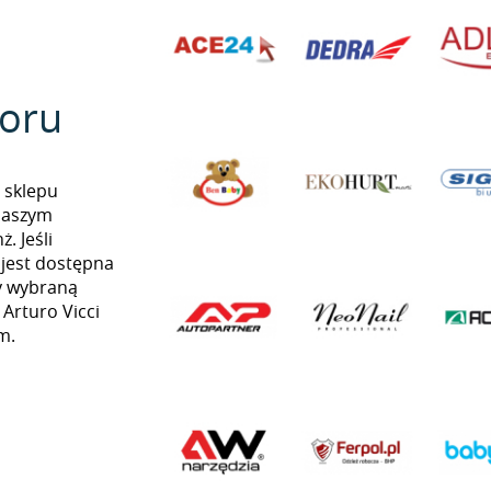
oru
 sklepu
naszym
. Jeśli
 jest dostępna
my wybraną
 Arturo Vicci
m.