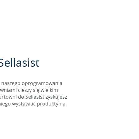
ellasist
cą naszego oprogramowania
wniami cieszy się wielkim
towni do Sellasist zyskujesz
niego wystawiać produkty na