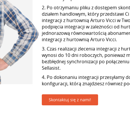
2. Po otrzymaniu pliku z dostępem skont
działem handlowym, który przedstawi Ci
integracji z hurtownią Arturo Vicci w Two
podpięcia integracji w zależności od hur
jednorazową równowartością abonamen
integracji z hurtownią Arturo Vicci.
3. Czas realizacji zlecenia integracji z hu
wynosi do 10 dni roboczych, ponieważ
bezbłędnej synchronizacji po połączeniu
Sellasist.
4. Po dokonaniu integracji przesyłamy d
konfiguracji, którą znajdziesz również p
Skontaktuj się z nami!