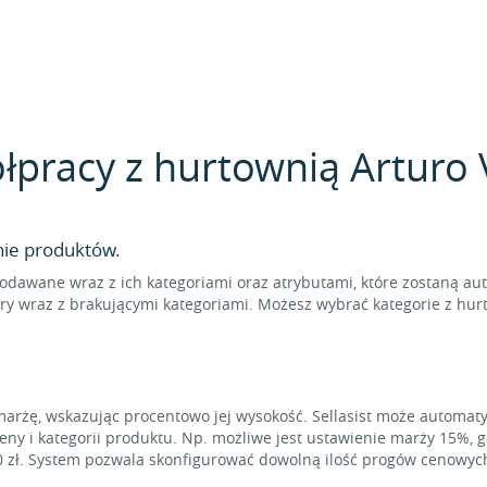
pracy z hurtownią Arturo Vi
nie produktów.
odawane wraz z ich kategoriami oraz atrybutami, które zostaną au
y wraz z brakującymi kategoriami. Możesz wybrać kategorie z hurt
marżę, wskazując procentowo jej wysokość. Sellasist może automat
eny i kategorii produktu. Np. możliwe jest ustawienie marży 15%, 
0 zł. System pozwala skonfigurować dowolną ilość progów cenowyc