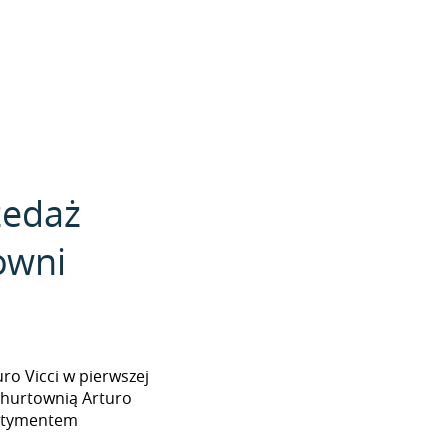
zedaż
owni
turo Vicci w pierwszej
 hurtownią Arturo
sortymentem