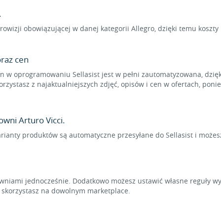
.
rowizji obowiązującej w danej kategorii Allegro, dzięki temu koszt
raz cen
 w oprogramowaniu Sellasist jest w pełni zautomatyzowana, dzięk
rzystasz z najaktualniejszych zdjęć, opisów i cen w ofertach, pon
wni Arturo Vicci.
arianty produktów są automatyczne przesyłane do Sellasist i możes
niami jednocześnie. Dodatkowo możesz ustawić własne reguły wyl
t skorzystasz na dowolnym marketplace.