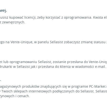
wej.
usisz kupować licencji, żeby korzystać z oprogramowania. Kwota e
rt zewnętrznych.
ego na Vente-Unique, w panelu Sellasist zobaczysz zmianę statusu
ket lub oprogramowaniu Sellasist, zostanie przesłana do Vente-U
karki w Sellasist jak i przesłana do klienta w wiadomości e-mail.
.
 magazynowych produktów znajdujących się w programie PC-Market
w Twoich sklepach internetowych podłączonych do Sellasist. Sellas
zynowych i cenach.