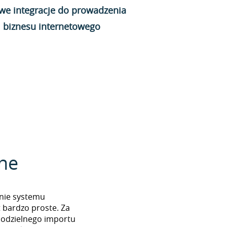
we integracje do prowadzenia
biznesu internetowego
zne
enie systemu
bardzo proste. Za
odzielnego importu