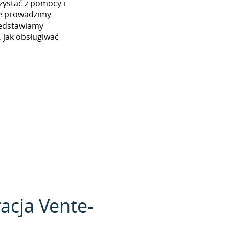
ystać z pomocy i
nie prowadzimy
zedstawiamy
 jak obsługiwać
acja Vente-