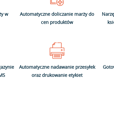
ży w
Automatyczne doliczanie marży do
Narzę
cen produktów
ks
azynie
Automatyczne nadawanie przesyłek
Goto
WMS
oraz drukowanie etykiet