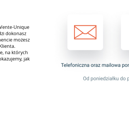
 Vente-Unique
dzi dokonasz
mencie możesz
Klienta.
e, na których
okazujemy, jak