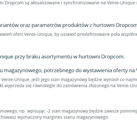
i Dropcom są aktualizowane i synchronizowane na Vente-Unique n
 wariantów oraz parametrów produktów z hurtowni Dropcom 
ustawień ofert Vente-Unique, by ustawić predefiniowane pola wspól
nique przy braku asortymentu w hurtowni Dropcom.
nu magazynowego, potrzebnego do wystawienia oferty na 
 Vente-Unique, jeśli jego stan magazynowy będzie wynosił co najmn
ukt wyprzeda się równolegle do zamówienia złożonego na Vente-Un
owego, np. wpisując -2 stan magazynowy będzie zawsze pomniejsz
zachowasz wyznaczony margines stanu magazynowego.