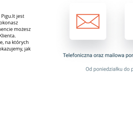
Pigu.lt jest
dokonasz
mencie możesz
Klienta.
e, na których
okazujemy, jak