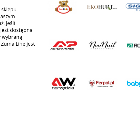
 sklepu
naszym
. Jeśli
 jest dostępna
my wybraną
ą Zuma Line jest