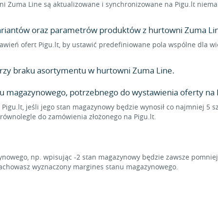
 Zuma Line są aktualizowane i synchronizowane na Pigu.lt niemal 
wariantów oraz parametrów produktów z hurtowni Zuma Line
stawień ofert Pigu.lt, by ustawić predefiniowane pola wspólne dla
przy braku asortymentu w hurtowni Zuma Line.
u magazynowego, potrzebnego do wystawienia oferty na P
 Pigu.lt, jeśli jego stan magazynowy będzie wynosił co najmniej 5 
 równolegle do zamówienia złożonego na Pigu.lt.
owego, np. wpisując -2 stan magazynowy będzie zawsze pomniejsz
u zachowasz wyznaczony margines stanu magazynowego.