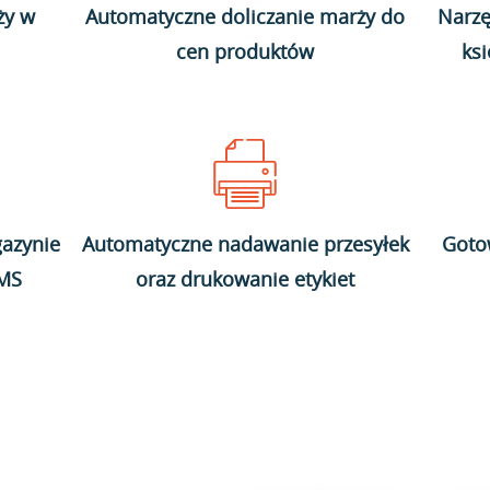
ży w
Automatyczne doliczanie marży do
Narzę
cen produktów
ks
azynie
Automatyczne nadawanie przesyłek
Goto
WMS
oraz drukowanie etykiet