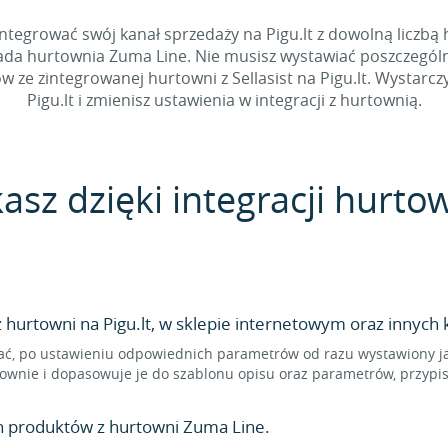
tegrować swój kanał sprzedaży na Pigu.lt z dowolną liczbą h
iada hurtownia Zuma Line. Nie musisz wystawiać poszczególn
e zintegrowanej hurtowni z Sellasist na Pigu.lt. Wystarczy,
Pigu.lt i zmienisz ustawienia w integracji z hurtownią.
kasz dzięki integracji hurto
urtowni na Pigu.lt, w sklepie internetowym oraz innych 
, po ustawieniu odpowiednich parametrów od razu wystawiony jako
ownie i dopasowuje je do szablonu opisu oraz parametrów, przypis
n produktów z hurtowni Zuma Line.