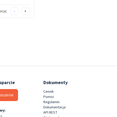
ację:
-
+
sparcie
Dokumenty
Cennik
łoszenie
Pomoc
Regulamin
Dokumentacja
wy:
API REST
51