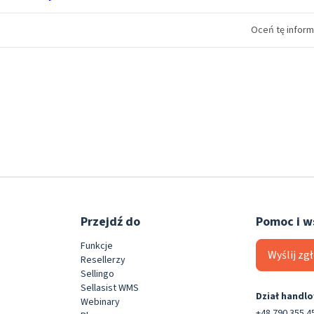
Oceń tę inform
Przejdź do
Pomoc i w
Funkcje
Wyślij zg
Resellerzy
Sellingo
Sellasist WMS
Dział handlo
Webinary
+48 790 355 4