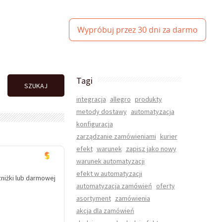
Wypróbuj przez 30 dni za darmo
Tagi
SZUKAJ
integracja
allegro
produkty
metody dostawy
automatyzacja
konfiguracja
zarządzanie zamówieniami
kurier
efekt
warunek
zapisz jako nowy
warunek automatyzacji
efekt w automatyzacji
niżki lub darmowej
automatyzacja zamówień
oferty
asortyment
zamówienia
akcja dla zamówień