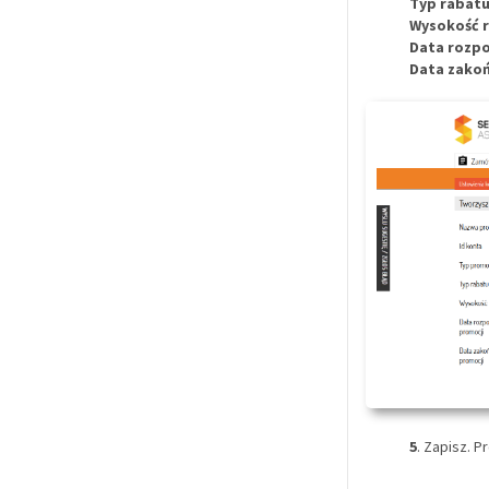
Typ rabat
Wysokość 
Data rozpo
Data zakoń
5
. Zapisz. P