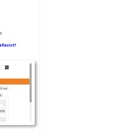
ę.
llasist?