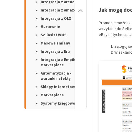
Integracja z Arena
Jak mogę do
Integracja z Amazon
Integracja z OLX
Promocje możesz d
Hurtownie
wczytane do Sellas
eBay natychmiast.
Sellasist WMS
Masowe zmiany
1
. Zaloguj s
Integracja z Erli
2
. W zakład
Integracja z Empik
Marketplace
Automatyzacja -
warunki i efekty
Sklepy internetowe
Marketplace
Systemy księgowe