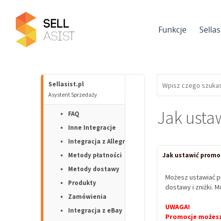
Funkcje
Sella
Sellasist.pl
Asystent Sprzedaży
Jak usta
FAQ
Inne Integracje
Integracja z Allegro
Metody płatności
Jak ustawić promoc
Metody dostawy
Możesz ustawiać p
Produkty
dostawy i zniżki. 
Zamówienia
UWAGA!
Integracja z eBay
Promocje możesz