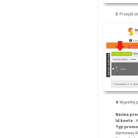
3
. Przejdź d
4
. Wypełnij 
Nazwa pro
Id konta
- 
Typ promo
darmowej do