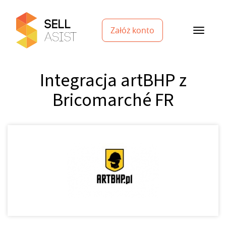
Załóż konto
Integracja artBHP z
Bricomarché FR