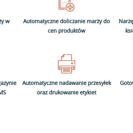
ży w
Automatyczne doliczanie marży do
Narzę
cen produktów
ks
azynie
Automatyczne nadawanie przesyłek
Goto
WMS
oraz drukowanie etykiet