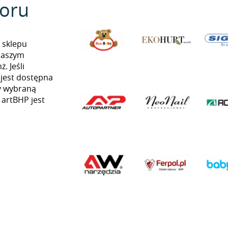
oru
 sklepu
naszym
. Jeśli
 jest dostępna
my wybraną
 artBHP jest