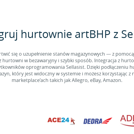
gruj hurtownie artBHP z Sel
 martwić się o uzupełnienie stanów magazynowych — z pomo
 hurtowni w bezawaryjny i szybki sposób. Integracja z hurto
kowników oprogramowania Sellasist. Dzięki podłączeniu hur
yn, który jest widoczny w systemie i możesz korzystając z 
marketplace’ach takich jak Allegro, eBay, Amazon.