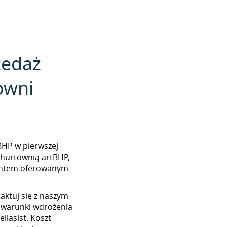
zedaż
owni
tBHP w pierwszej
 hurtownią artBHP,
mentem oferowanym
aktuj się z naszym
 warunki wdrożenia
llasist. Koszt