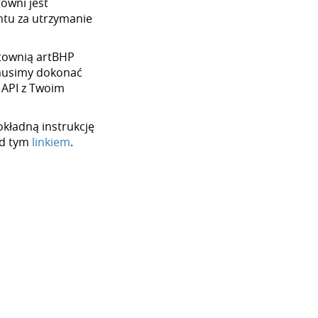
towni jest
tu za utrzymanie
urtownią artBHP
 musimy dokonać
 API z Twoim
okładną instrukcję
od tym
linkiem
.