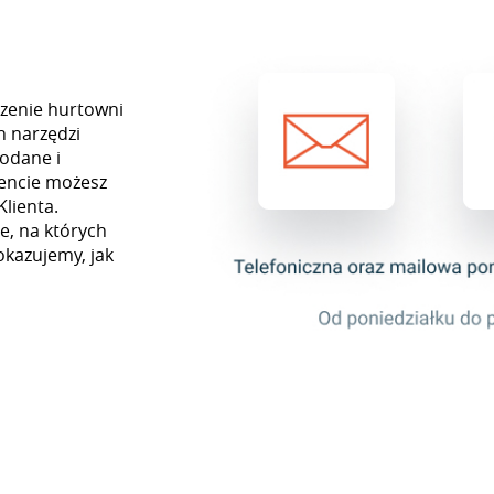
czenie hurtowni
h narzędzi
odane i
encie możesz
Klienta.
e, na których
okazujemy, jak