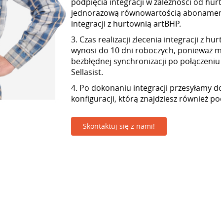
podpięcia integracji w zależności od hur
jednorazową równowartością abonamen
integracji z hurtownią artBHP.
3. Czas realizacji zlecenia integracji z h
wynosi do 10 dni roboczych, ponieważ
bezbłędnej synchronizacji po połączeniu
Sellasist.
4. Po dokonaniu integracji przesyłamy d
konfiguracji, którą znajdziesz również p
Skontaktuj się z nami!