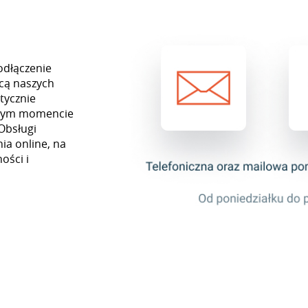
odłączenie
cą naszych
tycznie
ażdym momencie
Obsługi
ia online, na
ości i