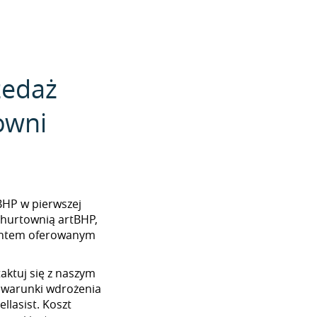
zedaż
owni
tBHP w pierwszej
 hurtownią artBHP,
mentem oferowanym
aktuj się z naszym
 warunki wdrożenia
llasist. Koszt