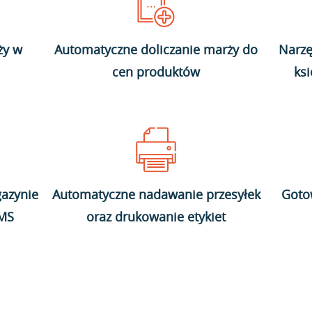
ży w
Automatyczne doliczanie marży do
Narzę
cen produktów
ks
azynie
Automatyczne nadawanie przesyłek
Goto
WMS
oraz drukowanie etykiet