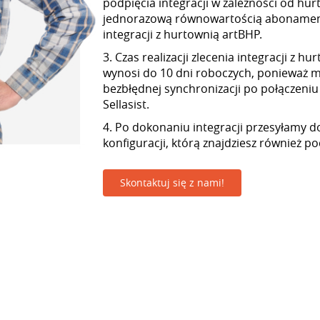
podpięcia integracji w zależności od hur
jednorazową równowartością abonamen
integracji z hurtownią artBHP.
3. Czas realizacji zlecenia integracji z h
wynosi do 10 dni roboczych, ponieważ
bezbłędnej synchronizacji po połączeniu
Sellasist.
4. Po dokonaniu integracji przesyłamy d
konfiguracji, którą znajdziesz również p
Skontaktuj się z nami!