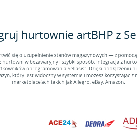
gruj hurtownie artBHP z Sel
 martwić się o uzupełnienie stanów magazynowych — z pomo
 hurtowni w bezawaryjny i szybki sposób. Integracja z hurto
kowników oprogramowania Sellasist. Dzięki podłączeniu hur
yn, który jest widoczny w systemie i możesz korzystając z 
marketplace’ach takich jak Allegro, eBay, Amazon.