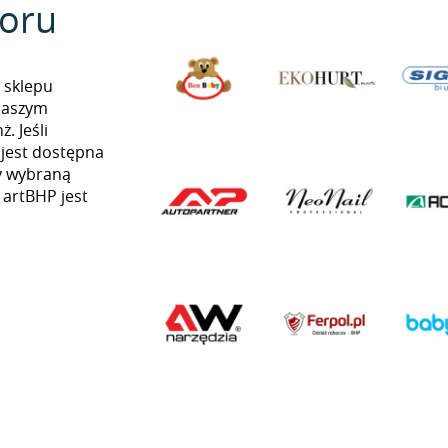
oru
 sklepu
naszym
. Jeśli
 jest dostępna
my wybraną
 artBHP jest