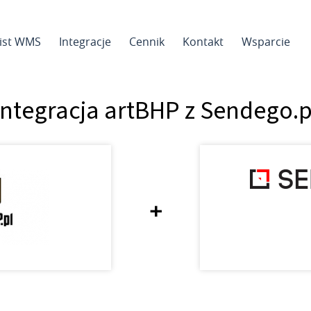
sist WMS
Integracje
Cennik
Kontakt
Wsparcie
Integracja artBHP z Sendego.p
+