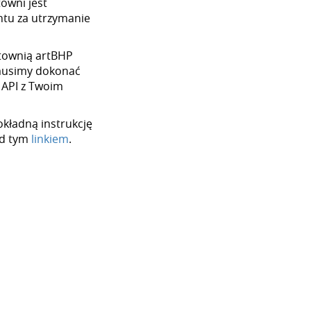
towni jest
tu za utrzymanie
urtownią artBHP
 musimy dokonać
 API z Twoim
okładną instrukcję
od tym
linkiem
.