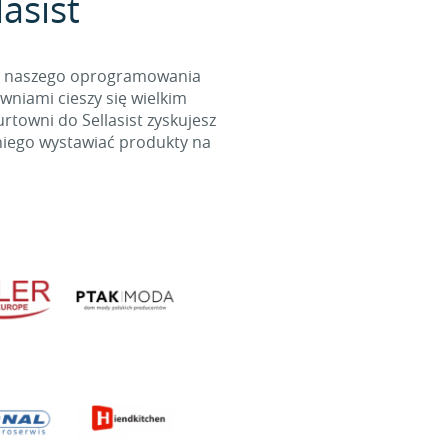
asist
cą naszego oprogramowania
wniami cieszy się wielkim
towni do Sellasist zyskujesz
niego wystawiać produkty na