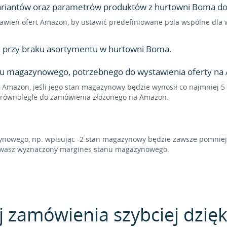
 wariantów oraz parametrów produktów z hurtowni Boma do 
ustawień ofert Amazon, by ustawić predefiniowane pola wspólne dl
 przy braku asortymentu w hurtowni Boma.
nu magazynowego, potrzebnego do wystawienia oferty na
a Amazon, jeśli jego stan magazynowy będzie wynosił co najmniej 5
ię równolegle do zamówienia złożonego na Amazon.
owego, np. wpisując -2 stan magazynowy będzie zawsze pomniejsz
howasz wyznaczony margines stanu magazynowego.
j zamówienia szybciej dzięk