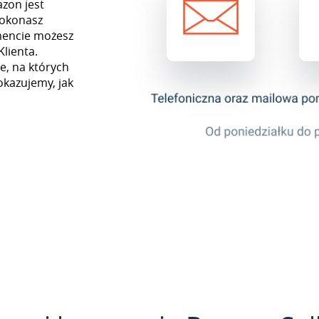
zon jest
dokonasz
mencie możesz
Klienta.
e, na których
okazujemy, jak