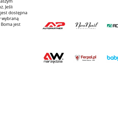
naszym
. Jeśli
 jest dostępna
my wybraną
ą Boma jest