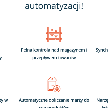
automatyzacji!
Pełna kontrola nad magazynem i
Synch
y
przepływem towarów
ży w
Automatyczne doliczanie marży do
Narzę
cen produktów
ks