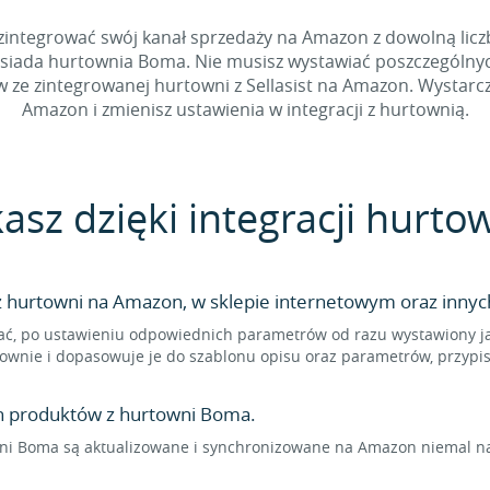
integrować swój kanał sprzedaży na Amazon z dowolną liczb
osiada hurtownia Boma. Nie musisz wystawiać poszczególnyc
e zintegrowanej hurtowni z Sellasist na Amazon. Wystarczy,
Amazon i zmienisz ustawienia w integracji z hurtownią.
kasz dzięki integracji hur
hurtowni na Amazon, w sklepie internetowym oraz innych
ć, po ustawieniu odpowiednich parametrów od razu wystawiony ja
townie i dopasowuje je do szablonu opisu oraz parametrów, przyp
n produktów z hurtowni Boma.
i Boma są aktualizowane i synchronizowane na Amazon niemal na 