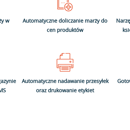
ży w
Automatyczne doliczanie marży do
Narzę
cen produktów
ks
azynie
Automatyczne nadawanie przesyłek
Goto
WMS
oraz drukowanie etykiet