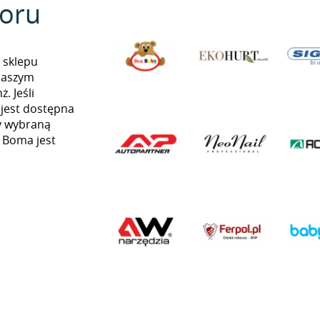
oru
 sklepu
naszym
. Jeśli
 jest dostępna
my wybraną
ą Boma jest