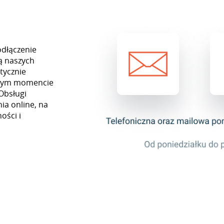
odłączenie
ą naszych
tycznie
ażdym momencie
Obsługi
ia online, na
ości i