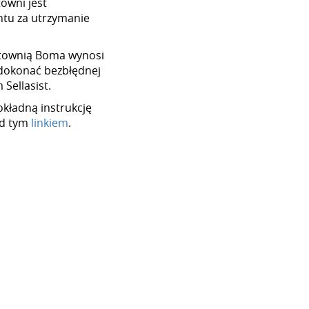
towni jest
tu za utrzymanie
hurtownią Boma wynosi
dokonać bezbłędnej
Sellasist.
okładną instrukcję
od tym
linkiem
.