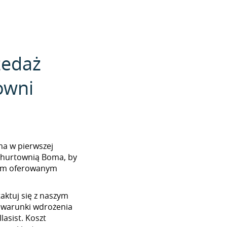
zedaż
owni
oma w pierwszej
z hurtownią Boma, by
tem oferowanym
aktuj się z naszym
 warunki wdrożenia
asist. Koszt