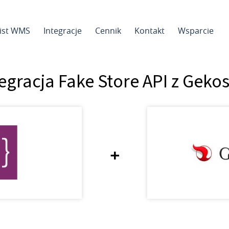
sist WMS
Integracje
Cennik
Kontakt
Wsparcie
egracja Fake Store API z Geko
+