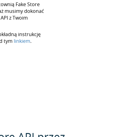
urtownią Fake Store
waż musimy dokonać
 API z Twoim
okładną instrukcję
od tym
linkiem
.
ore API przez