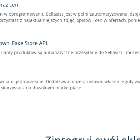
raz cen
 w oprogramowaniu Sellasist jest w pełni zautomatyzowana, dzięk
rzystasz z najaktualniejszych zdjęć, opisów i cen w ofertach, pon
owni Fake Store API.
arianty produktów są automatyczne przesyłane do Sellasist i możes
niami jednocześnie. Dodatkowo możesz ustawić własne reguły wyl
t skorzystasz na dowolnym marketplace.