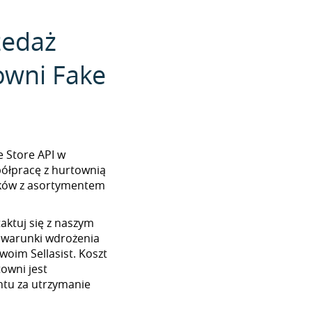
zedaż
owni Fake
ke Store API w
półpracę z hurtownią
lików z asortymentem
aktuj się z naszym
 warunki wdrożenia
woim Sellasist. Koszt
towni jest
tu za utrzymanie