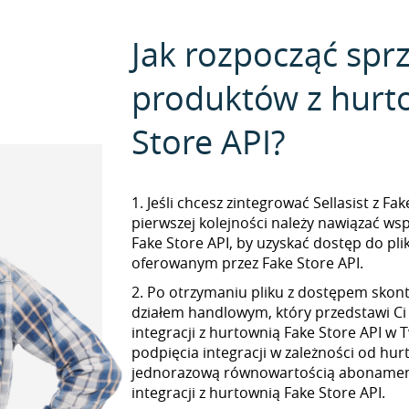
Jak rozpocząć spr
produktów z hurt
Store API?
1. Jeśli chcesz zintegrować Sellasist z Fa
pierwszej kolejności należy nawiązać ws
Fake Store API, by uzyskać dostęp do p
oferowanym przez Fake Store API.
2. Po otrzymaniu pliku z dostępem skont
działem handlowym, który przedstawi Ci
integracji z hurtownią Fake Store API w T
podpięcia integracji w zależności od hur
jednorazową równowartością abonamen
integracji z hurtownią Fake Store API.