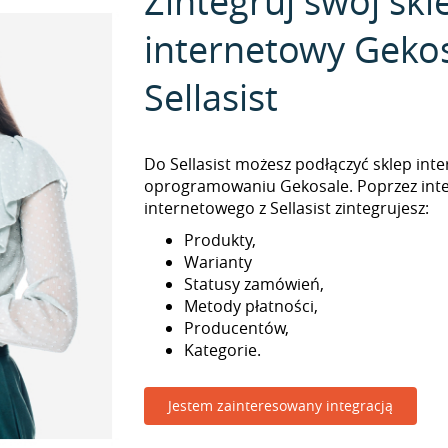
Zintegruj swój skl
internetowy Gekos
Sellasist
Do Sellasist możesz podłączyć sklep int
oprogramowaniu Gekosale. Poprzez inte
internetowego z Sellasist zintegrujesz:
Produkty,
Warianty
Statusy zamówień,
Metody płatności,
Producentów,
Kategorie.
Jestem zainteresowany integracją