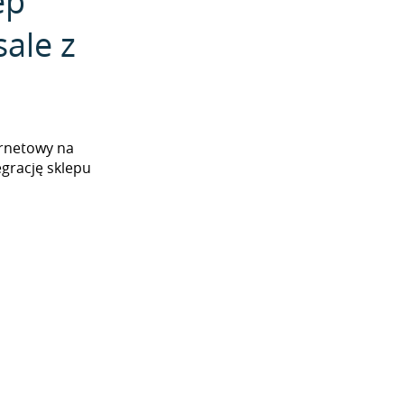
ep
ale z
ernetowy na
grację sklepu