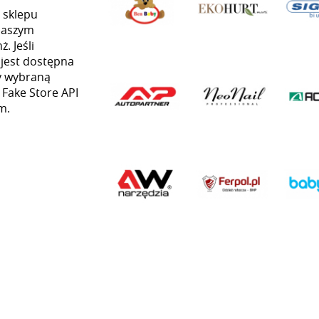
 sklepu
naszym
. Jeśli
 jest dostępna
my wybraną
 Fake Store API
m.