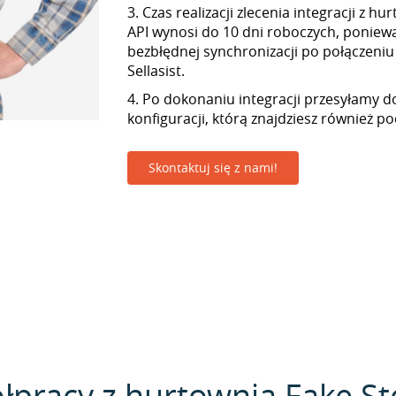
3. Czas realizacji zlecenia integracji z h
API wynosi do 10 dni roboczych, ponie
bezbłędnej synchronizacji po połączeniu
Sellasist.
4. Po dokonaniu integracji przesyłamy d
konfiguracji, którą znajdziesz również p
Skontaktuj się z nami!
łpracy z hurtownią Fake St