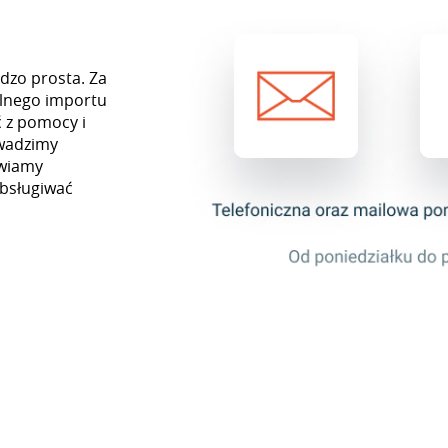
rdzo prosta. Za
lnego importu
 z pomocy i
owadzimy
awiamy
obsługiwać