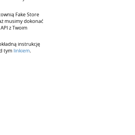
urtownią Fake Store
waż musimy dokonać
 API z Twoim
okładną instrukcję
od tym
linkiem
.