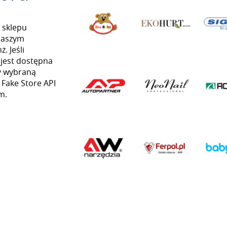
 sklepu
naszym
. Jeśli
 jest dostępna
my wybraną
 Fake Store API
m.