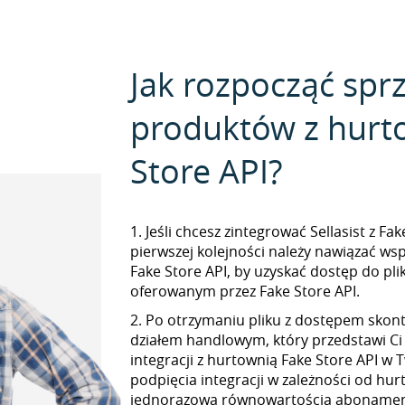
Jak rozpocząć spr
produktów z hurt
Store API?
1. Jeśli chcesz zintegrować Sellasist z Fa
pierwszej kolejności należy nawiązać ws
Fake Store API, by uzyskać dostęp do p
oferowanym przez Fake Store API.
2. Po otrzymaniu pliku z dostępem skont
działem handlowym, który przedstawi Ci
integracji z hurtownią Fake Store API w T
podpięcia integracji w zależności od hur
jednorazową równowartością abonamen