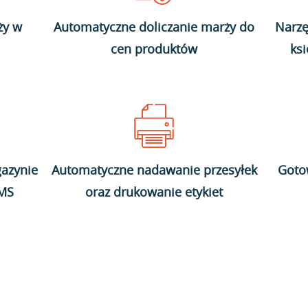
ży w
Automatyczne doliczanie marży do
Narzę
cen produktów
ks
azynie
Automatyczne nadawanie przesyłek
Goto
WMS
oraz drukowanie etykiet