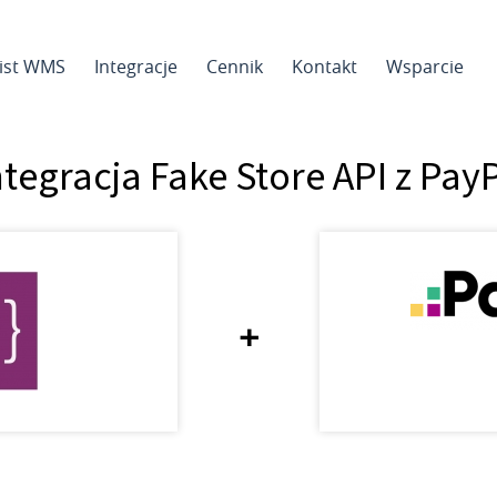
sist WMS
Integracje
Cennik
Kontakt
Wsparcie
ntegracja Fake Store API z Pay
+