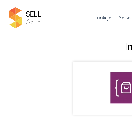
Funkcje
Sella
I