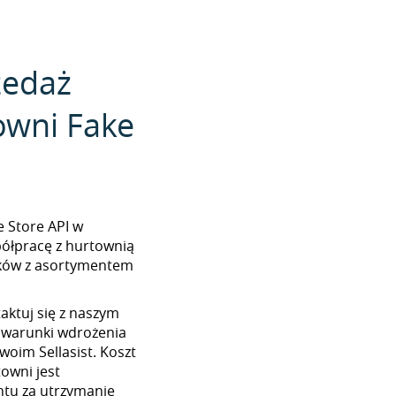
zedaż
owni Fake
ke Store API w
półpracę z hurtownią
lików z asortymentem
aktuj się z naszym
 warunki wdrożenia
woim Sellasist. Koszt
towni jest
tu za utrzymanie