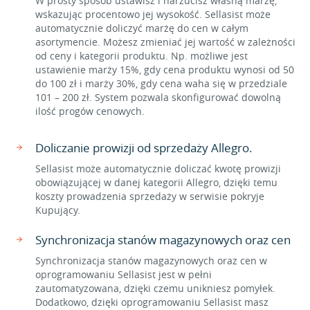
W prosty sposób ustawisz i narzucisz własną marżę,
wskazując procentowo jej wysokość. Sellasist może
automatycznie doliczyć marżę do cen w całym
asortymencie. Możesz zmieniać jej wartość w zależności
od ceny i kategorii produktu. Np. możliwe jest
ustawienie marży 15%, gdy cena produktu wynosi od 50
do 100 zł i marży 30%, gdy cena waha się w przedziale
101 – 200 zł. System pozwala skonfigurować dowolną
ilość progów cenowych.
Doliczanie prowizji od sprzedaży Allegro.
Sellasist może automatycznie doliczać kwotę prowizji
obowiązującej w danej kategorii Allegro, dzięki temu
koszty prowadzenia sprzedaży w serwisie pokryje
Kupujący.
Synchronizacja stanów magazynowych oraz cen
Synchronizacja stanów magazynowych oraz cen w
oprogramowaniu Sellasist jest w pełni
zautomatyzowana, dzięki czemu unikniesz pomyłek.
Dodatkowo, dzięki oprogramowaniu Sellasist masz