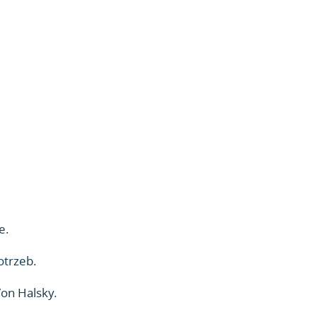
e.
otrzeb.
Von Halsky.