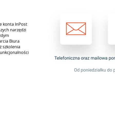
e konta InPost
zych narzędzi
ażdym
rcia Biura
ż szkolenia
funkcjonalności