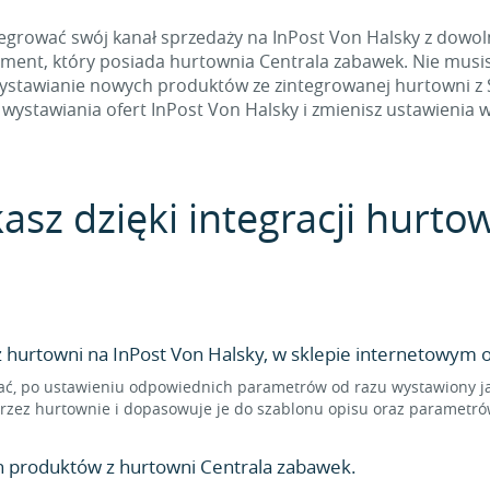
egrować swój kanał sprzedaży na InPost Von Halsky z dowoln
tyment, który posiada hurtownia Centrala zabawek. Nie musi
tawianie nowych produktów ze zintegrowanej hurtowni z Sel
wystawiania ofert InPost Von Halsky i zmienisz ustawienia w
kasz dzięki integracji hurt
hurtowni na InPost Von Halsky, w sklepie internetowym o
ć, po ustawieniu odpowiednich parametrów od razu wystawiony jako
rzez hurtownie i dopasowuje je do szablonu opisu oraz parametrów
n produktów z hurtowni Centrala zabawek.