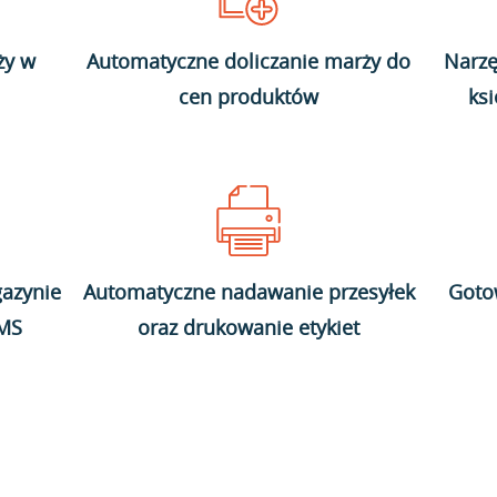
ży w
Automatyczne doliczanie marży do
Narzę
cen produktów
ks
azynie
Automatyczne nadawanie przesyłek
Goto
WMS
oraz drukowanie etykiet