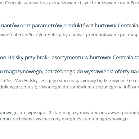
 Centrala zabawek są aktualizowane i synchronizowane na InPost 
wariantów oraz parametrów produktów z hurtowni Centrala 
stawień ofert InPost Von Halsky, by ustawić predefiniowane pola w
on Halsky przy braku asortymentu w hurtowni Centrala z
u magazynowego, potrzebnego do wystawienia oferty na I
 InPost Von Halsky, jeśli jego stan magazynowy będzie wynosił co n
rodukt wyprzeda się równolegle do zamówienia złożonego na InPost 
owego, np. wpisując -2 stan magazynowy będzie zawsze pomniejsz
ęki temu zachowasz wyznaczony margines stanu magazynowego.