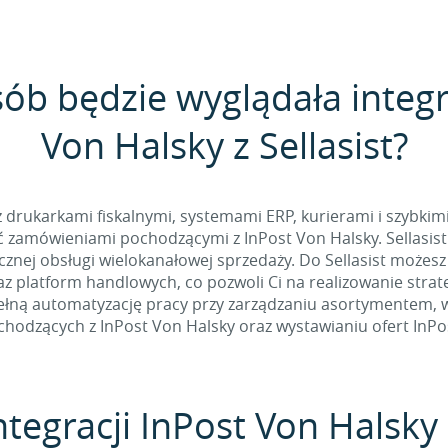
sób będzie wyglądała integr
Von Halsky z Sellasist?
 z drukarkami fiskalnymi, systemami ERP, kurierami i szybkim
zamówieniami pochodzącymi z InPost Von Halsky. Sellasist
nej obsługi wielokanałowej sprzedaży. Do Sellasist możesz
z platform handlowych, co pozwoli Ci na realizowanie stra
łną automatyzację pracy przy zarządzaniu asortymentem, w t
odzących z InPost Von Halsky oraz wystawianiu ofert InPo
ntegracji InPost Von Halsky z