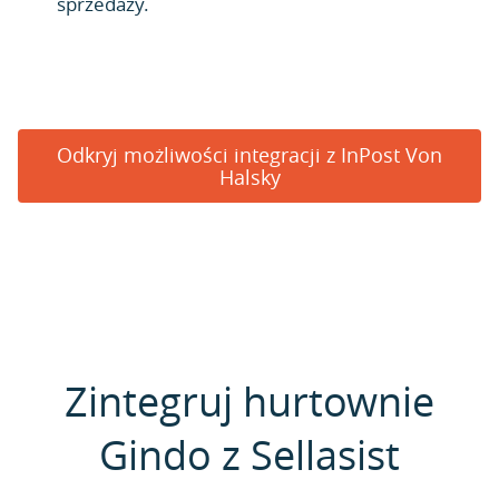
sprzedaży.
Odkryj możliwości integracji z InPost Von
Halsky
Zintegruj hurtownie
Gindo z Sellasist