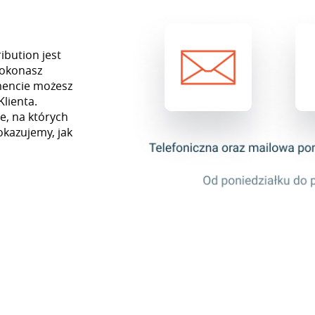
ibution jest
dokonasz
mencie możesz
Klienta.
e, na których
okazujemy, jak