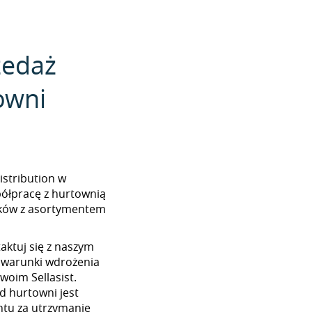
zedaż
owni
distribution w
półpracę z hurtownią
lików z asortymentem
aktuj się z naszym
 warunki wdrożenia
woim Sellasist.
od hurtowni jest
tu za utrzymanie