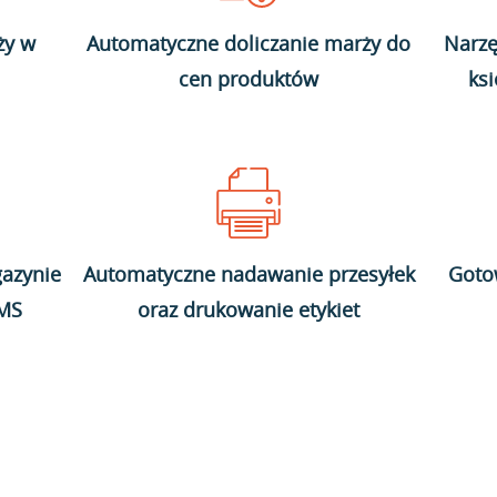
ży w
Automatyczne doliczanie marży do
Narzę
cen produktów
ks
azynie
Automatyczne nadawanie przesyłek
Goto
WMS
oraz drukowanie etykiet