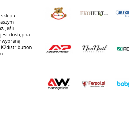
 sklepu
naszym
. Jeśli
 jest dostępna
my wybraną
ą K2distribution
m.