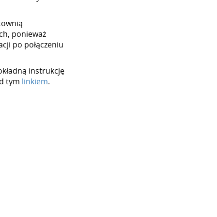
rtownią
ych, ponieważ
cji po połączeniu
okładną instrukcję
od tym
linkiem
.