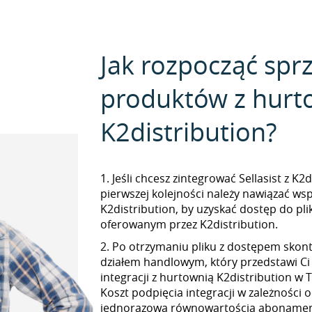
Jak rozpocząć spr
produktów z hurt
K2distribution?
1. Jeśli chcesz zintegrować Sellasist z K2
pierwszej kolejności należy nawiązać ws
K2distribution, by uzyskać dostęp do p
oferowanym przez K2distribution.
2. Po otrzymaniu pliku z dostępem skont
działem handlowym, który przedstawi Ci
integracji z hurtownią K2distribution w T
Koszt podpięcia integracji w zależności 
jednorazową równowartością abonamen