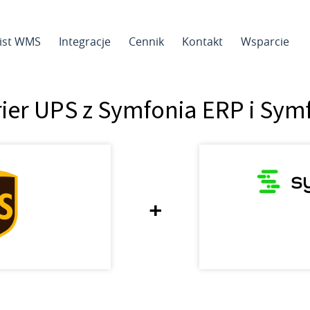
sist WMS
Integracje
Cennik
Kontakt
Wsparcie
rier UPS z Symfonia ERP i Sym
+