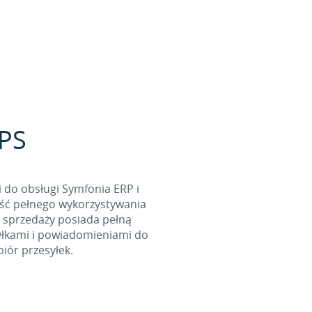
UPS
 do obsługi Symfonia ERP i
ość pełnego wykorzystywania
er sprzedaży posiada pełną
syłkami i powiadomieniami do
iór przesyłek.