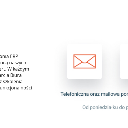
onia ERP i
mocą naszych
ert. W każdym
rcia Biura
ż szkolenia
funkcjonalności