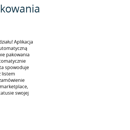
pakowania
iału! Aplikacja
automatyczną
ybie pakowania
utomatycznie
 ta spowoduje
 listem
 zamówienie
 marketplace,
atusie swojej