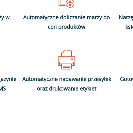
ży w
Automatyczne doliczanie marży do
Narzę
cen produktów
ks
azynie
Automatyczne nadawanie przesyłek
Goto
WMS
oraz drukowanie etykiet