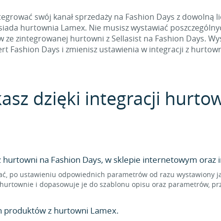
egrować swój kanał sprzedaży na Fashion Days z dowolną lic
osiada hurtownia Lamex. Nie musisz wystawiać poszczególnyc
e zintegrowanej hurtowni z Sellasist na Fashion Days. Wyst
ert Fashion Days i zmienisz ustawienia w integracji z hurtown
kasz dzięki integracji hurt
hurtowni na Fashion Days, w sklepie internetowym oraz i
ć, po ustawieniu odpowiednich parametrów od razu wystawiony jak
hurtownie i dopasowuje je do szablonu opisu oraz parametrów, pr
n produktów z hurtowni Lamex.