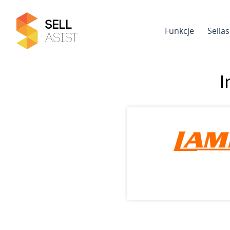
Funkcje
Sella
I