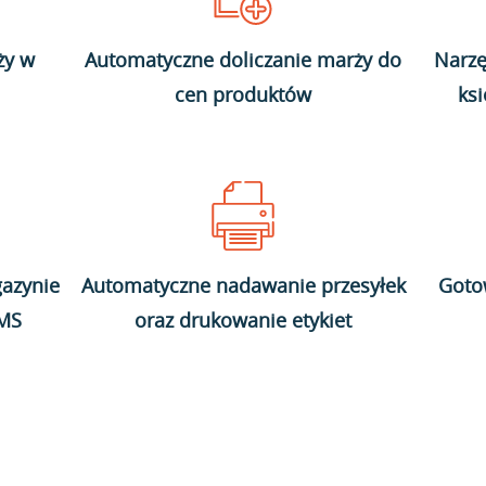
ży w
Automatyczne doliczanie marży do
Narzę
cen produktów
ks
azynie
Automatyczne nadawanie przesyłek
Goto
WMS
oraz drukowanie etykiet