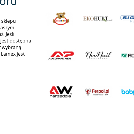
oru
 sklepu
naszym
. Jeśli
 jest dostępna
my wybraną
ą Lamex jest