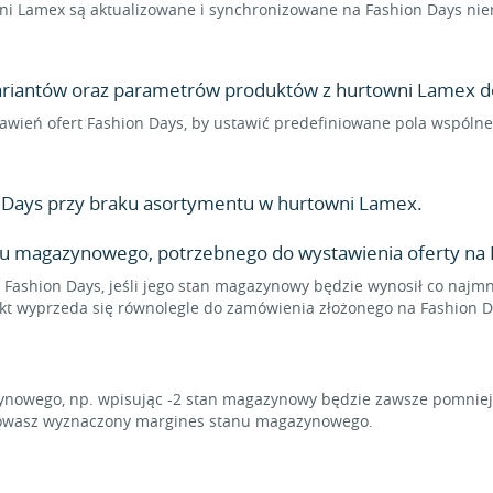
i Lamex są aktualizowane i synchronizowane na Fashion Days niem
 wariantów oraz parametrów produktów z hurtowni Lamex do 
ustawień ofert Fashion Days, by ustawić predefiniowane pola wspól
 Days przy braku asortymentu w hurtowni Lamex.
u magazynowego, potrzebnego do wystawienia oferty na 
 Fashion Days, jeśli jego stan magazynowy będzie wynosił co najmni
ukt wyprzeda się równolegle do zamówienia złożonego na Fashion D
owego, np. wpisując -2 stan magazynowy będzie zawsze pomniejsz
chowasz wyznaczony margines stanu magazynowego.