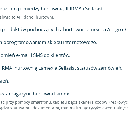
z cen pomiędzy hurtownią, IFIRMA i Sellasist.
żliwia to API danej hurtowni.
produktów pochodzących z hurtowni Lamex na Allegro, O
lnym oprogramowaniem sklepu internetowego.
mień e-mail i SMS do klientów.
IRMA, hurtownią Lamex a Sellasist statusów zamówień.
ień.
taw z magazynu hurtowni Lamex.
 przy pomocy smartfonu, tabletu bądź skanera kodów kreskowych,
dza statusami i dokumentami, minimalizując ryzyko ewentualnych