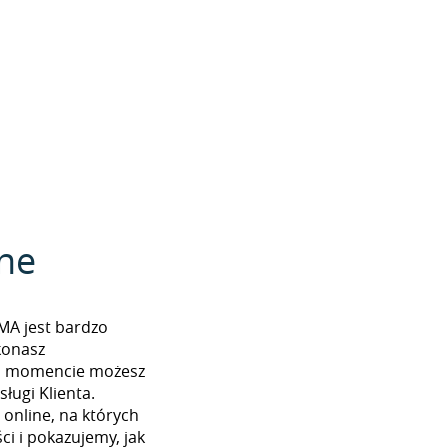
zne
RMA jest bardzo
konasz
ym momencie możesz
ługi Klienta.
 online, na których
i i pokazujemy, jak