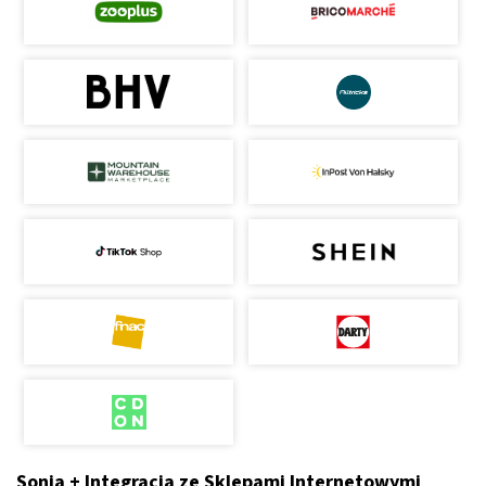
Sonia + Integracja ze Sklepami Internetowymi