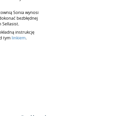
urtownią Sonia wynosi
dokonać bezbłędnej
Sellasist.
okładną instrukcję
od tym
linkiem
.