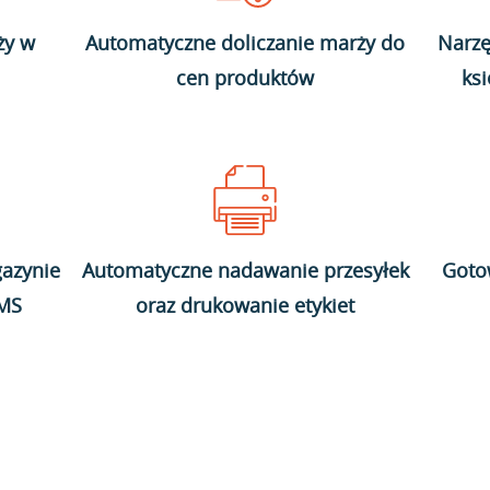
ży w
Automatyczne doliczanie marży do
Narzę
cen produktów
ks
azynie
Automatyczne nadawanie przesyłek
Goto
WMS
oraz drukowanie etykiet