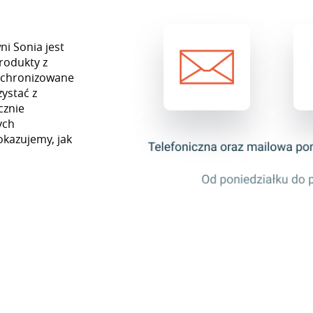
ni Sonia jest
rodukty z
nchronizowane
ystać z
cznie
ych
okazujemy, jak