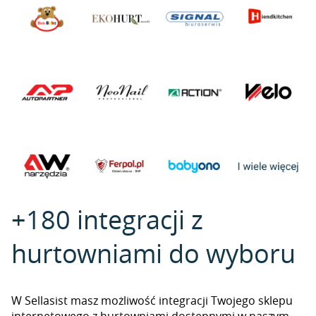
+180 integracji z
hurtowniami do wyboru
W Sellasist masz możliwość integracji Twojego sklepu