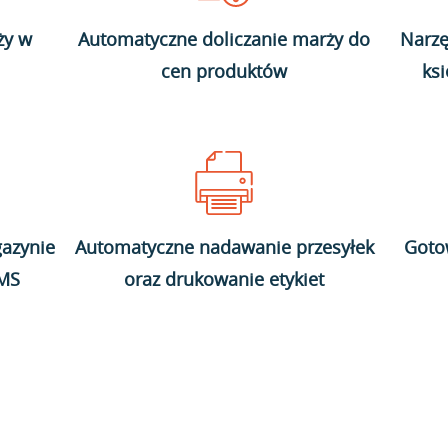
ży w
Automatyczne doliczanie marży do
Narzę
cen produktów
ks
azynie
Automatyczne nadawanie przesyłek
Goto
WMS
oraz drukowanie etykiet