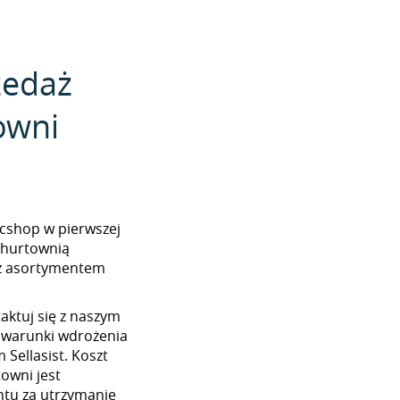
zedaż
owni
pecshop w pierwszej
z hurtownią
 z asortymentem
aktuj się z naszym
 warunki wdrożenia
Sellasist. Koszt
towni jest
tu za utrzymanie