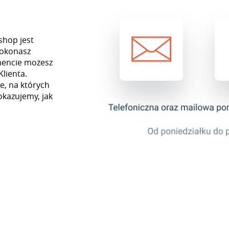
shop jest
dokonasz
mencie możesz
Klienta.
e, na których
okazujemy, jak