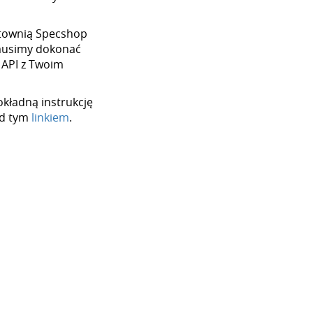
hurtownią Specshop
 musimy dokonać
 API z Twoim
okładną instrukcję
od tym
linkiem
.