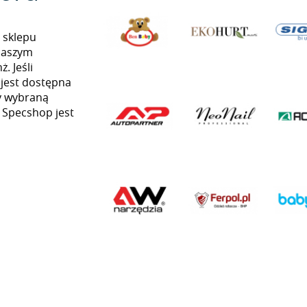
 sklepu
naszym
. Jeśli
 jest dostępna
my wybraną
ą Specshop jest