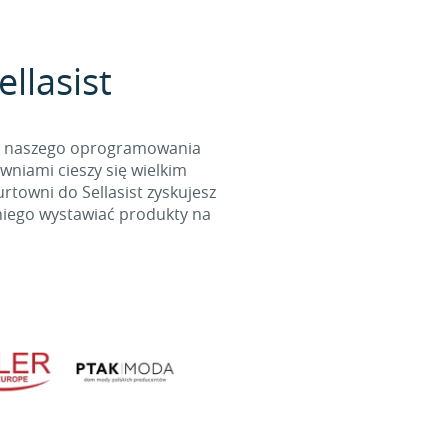
llasist
cą naszego oprogramowania
wniami cieszy się wielkim
towni do Sellasist zyskujesz
niego wystawiać produkty na