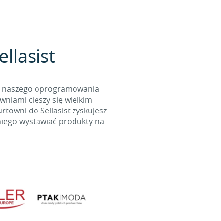
llasist
cą naszego oprogramowania
wniami cieszy się wielkim
towni do Sellasist zyskujesz
niego wystawiać produkty na