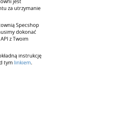
towni jest
tu za utrzymanie
hurtownią Specshop
 musimy dokonać
 API z Twoim
okładną instrukcję
od tym
linkiem
.