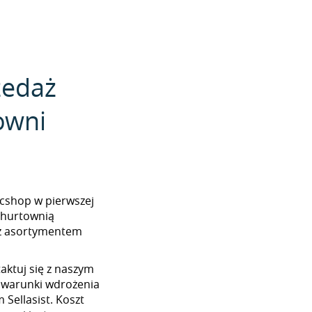
zedaż
owni
pecshop w pierwszej
z hurtownią
 z asortymentem
aktuj się z naszym
 warunki wdrożenia
Sellasist. Koszt