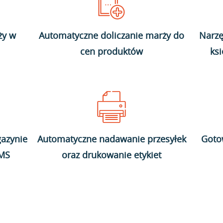
ży w
Automatyczne doliczanie marży do
Narzę
cen produktów
ks
azynie
Automatyczne nadawanie przesyłek
Goto
WMS
oraz drukowanie etykiet