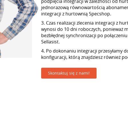
podpięcia integracji w zależności od hur
jednorazową równowartością abonamen
integracji z hurtownią Specshop.
3. Czas realizacji zlecenia integracji z 
wynosi do 10 dni roboczych, ponieważ
bezbłędnej synchronizacji po połączeniu
Sellasist.
4. Po dokonaniu integracji przesyłamy d
konfiguracji, którą znajdziesz również p
Skontaktuj się z nami!