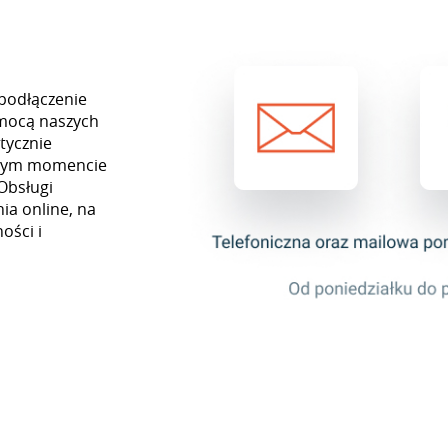
 podłączenie
omocą naszych
tycznie
ażdym momencie
Obsługi
ia online, na
ości i