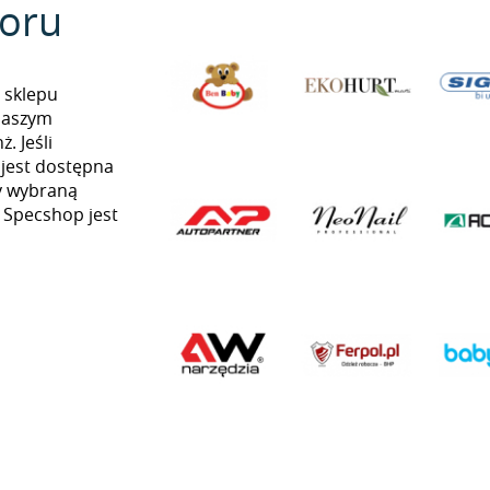
oru
 sklepu
naszym
. Jeśli
 jest dostępna
my wybraną
ą Specshop jest