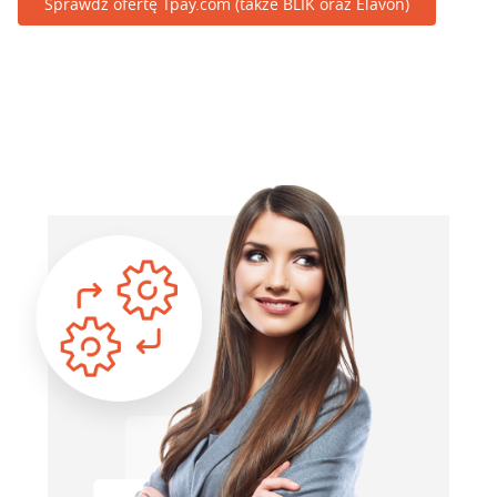
Sprawdź ofertę Tpay.com (także BLIK oraz Elavon)