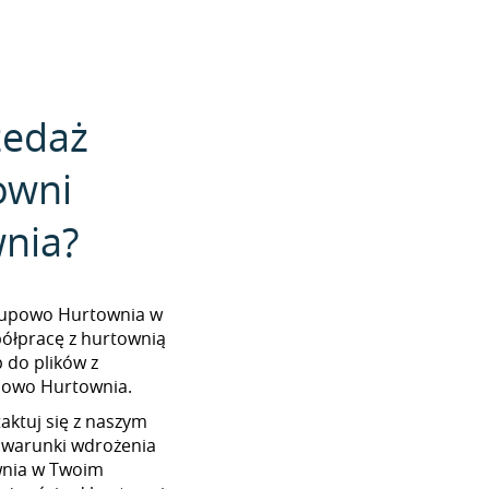
zedaż
owni
nia?
Zakupowo Hurtownia w
półpracę z hurtownią
 do plików z
owo Hurtownia.
aktuj się z naszym
 warunki wdrożenia
wnia w Twoim