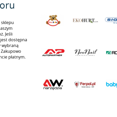
oru
 sklepu
naszym
. Jeśli
 jest dostępna
my wybraną
ią Zakupowo
ncie płatnym.